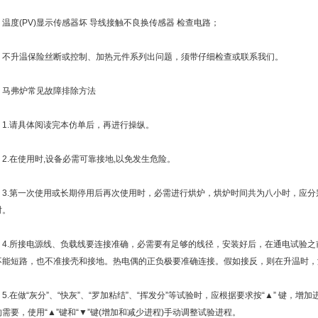
度(PV)显示传感器坏 导线接触不良换传感器 检查电路；
升温保险丝断或控制、加热元件系列出问题，须带仔细检查或联系我们。
弗炉常见故障排除方法
.请具体阅读完本仿单后，再进行操纵。
.在使用时,设备必需可靠接地,以免发生危险。
.第一次使用或长期停用后再次使用时，必需进行烘炉，烘炉时间共为八小时，应分别设定1
时。
.所接电源线、负载线要连接准确，必需要有足够的线径，安装好后，在通电试验之
不能短路，也不准接壳和接地。热电偶的正负极要准确连接。假如接反，则在升温时，
.在做“灰分”、“快灰”、“罗加粘结”、“挥发分”等试验时，应根据要求按“▲” 键，
的需要，使用“▲”键和“▼”键(增加和减少进程)手动调整试验进程。