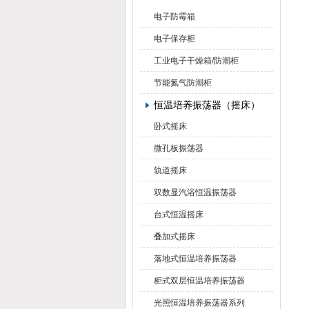
电子防霉箱
电子保存柜
工业电子干燥箱/防潮柜
节能氮气防潮柜
恒温培养振荡器（摇床）
卧式摇床
微孔板振荡器
轨道摇床
双数显汽浴恒温振荡器
台式恒温摇床
叠加式摇床
落地式恒温培养振荡器
柜式双层恒温培养振荡器
光照恒温培养振荡器系列