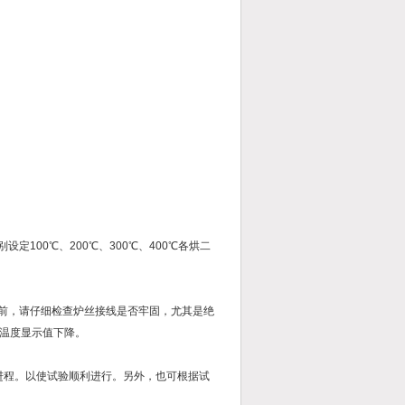
00℃、200℃、300℃、400℃各烘二
前，请仔细检查炉丝接线是否牢固，尤其是绝
温度显示值下降。
增加进程。以使试验顺利进行。另外，也可根据试