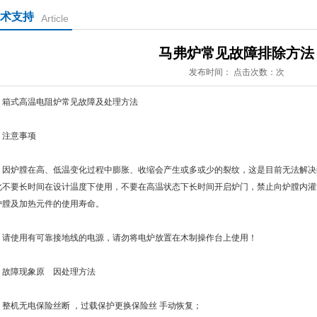
术支持
Article
马弗炉常见故障排除方法
发布时间： 点击次数：次
式高温电阻炉常见故障及处理方法
意事项
炉膛在高、低温变化过程中膨胀、收缩会产生或多或少的裂纹，这是目前无法解决
此不要长时间在设计温度下使用，不要在高温状态下长时间开启炉门，禁止向炉膛内灌
炉膛及加热元件的使用寿命。
使用有可靠接地线的电源，请勿将电炉放置在木制操作台上使用！
障现象原 因处理方法
机无电保险丝断 ，过载保护更换保险丝 手动恢复；