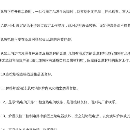
.当正在开机工作时，一旦仪器产品发生故障时，应立刻封闭电源，停机检查。重大
.使用时, 设定炉温不得超过额定工作温度，此时炉丝寿命较长。设定炉温最高不得超
.热电偶不要在高温时骤然拔出,以防外套炸裂。
.禁止向炉内灌注各种液体及易熔解的金属, 凡附有油质类的金属材料进行加热时,会
,使之烧毁和缩短寿命,因此,加热附有油质类的金属材料时，应做好金属材料的密封工作
0.应按期检查接线连接是否良好。
1.保持炉膛清洁,及时清除炉内氧化物之类滞留物。
2、显示“热电偶开路”：检查热电偶线路，是否接触良好。否则与厂家联系。
3、炉温失控：控制电路中的固态继电器损坏，应立刻堵截电源，以免烧坏炉体或其