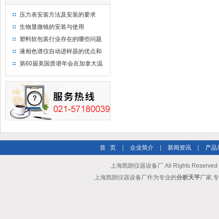
压力表安装方法及安装的要求
生物显微镜的安装与使用
塑料软包装行业存在的哪些问题
液相色谱仪自动进样器的优点和
维护
第60届美国质谱年会在加拿大温
哥华会展中心举行
首 页
|
企业简介
|
新闻资讯
|
产品
上海凯朗仪器设备厂 All Rights Reserv
上海凯朗仪器设备厂作为专业的
分析天平
厂家,