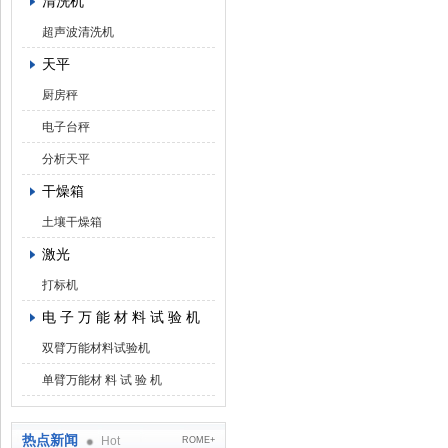
清洗机
超声波清洗机
天平
厨房秤
电子台秤
分析天平
干燥箱
土壤干燥箱
激光
打标机
电 子 万 能 材 料 试 验 机
双臂万能材料试验机
单臂万能材 料 试 验 机
热点新闻
Hot
ROME+