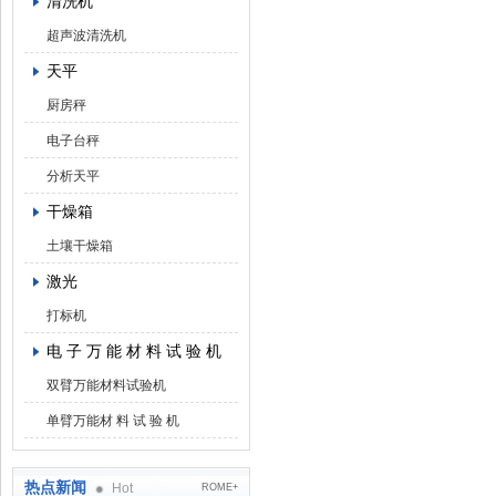
清洗机
超声波清洗机
天平
厨房秤
电子台秤
分析天平
干燥箱
土壤干燥箱
激光
打标机
电 子 万 能 材 料 试 验 机
双臂万能材料试验机
单臂万能材 料 试 验 机
热点新闻
Hot
ROME+