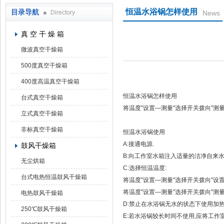
恒温水浴锅怎样使用
目录导航
Directory
News
上海凯朗仪器设备厂
真 空 干 燥 箱
微波真空干燥箱
500度真空干燥箱
400度高温真空干燥箱
恒温水浴锅怎样使用
台式真空干燥箱
将温度"设置—测量"选择开关拨向"测
立式真空干燥箱
非标真空干燥箱
恒温水浴锅使用
A:接通电源.
鼓风干燥箱
B:向工作室水箱注入适量的洁净自来水
无尘烘箱
C:选择恒温温度:
台式电热恒温鼓风干燥箱
将温度"设置—测量"选择开关拨向"设置
将温度"设置—测量"选择开关拨向"测
电热鼓风干燥箱
D:禁止在水浴锅无水的状态下使用加热
250℃鼓风干燥箱
E:若水浴锅较长时间不使用,应将工作