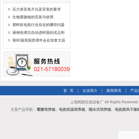
压力表安装方法及安装的要求
生物显微镜的安装与使用
塑料软包装行业存在的哪些问题
液相色谱仪自动进样器的优点和
维护
第60届美国质谱年会在加拿大温
哥华会展中心举行
首 页
|
企业简介
|
新闻资讯
|
产品
上海凯朗仪器设备厂 All Rights Reserv
主营产品导航：
霉菌培养箱、电热恒温培养箱、隔水式培养箱、电热鼓风干燥箱