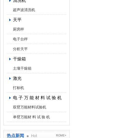
清洗机
超声波清洗机
天平
厨房秤
电子台秤
分析天平
干燥箱
土壤干燥箱
激光
打标机
电 子 万 能 材 料 试 验 机
双臂万能材料试验机
单臂万能材 料 试 验 机
热点新闻
Hot
ROME+