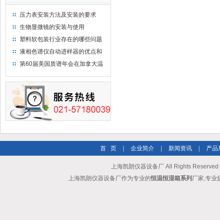
压力表安装方法及安装的要求
生物显微镜的安装与使用
塑料软包装行业存在的哪些问题
液相色谱仪自动进样器的优点和
维护
第60届美国质谱年会在加拿大温
哥华会展中心举行
首 页
|
企业简介
|
新闻资讯
|
产品
上海凯朗仪器设备厂 All Rights Reserv
上海凯朗仪器设备厂作为专业的
恒温恒湿箱系列
厂家,专业