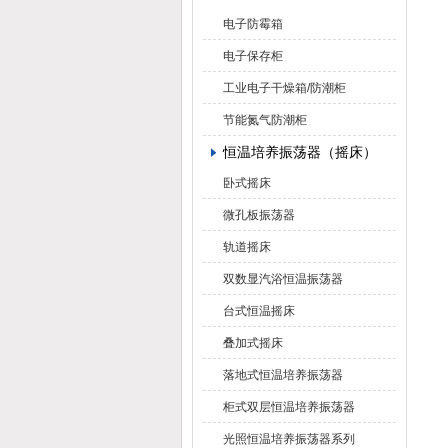
电子防霉箱
电子保存柜
工业电子干燥箱/防潮柜
节能氮气防潮柜
恒温培养振荡器（摇床）
卧式摇床
微孔板振荡器
轨道摇床
双数显汽浴恒温振荡器
台式恒温摇床
叠加式摇床
落地式恒温培养振荡器
柜式双层恒温培养振荡器
光照恒温培养振荡器系列