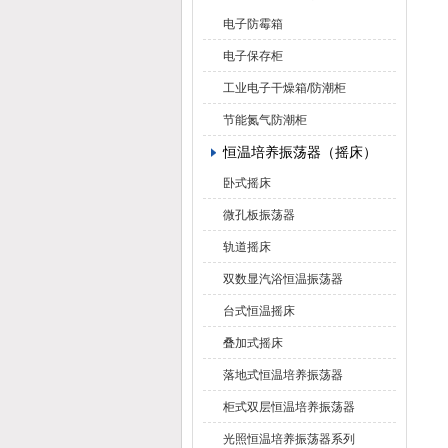
电子防霉箱
电子保存柜
工业电子干燥箱/防潮柜
节能氮气防潮柜
恒温培养振荡器（摇床）
卧式摇床
微孔板振荡器
轨道摇床
双数显汽浴恒温振荡器
台式恒温摇床
叠加式摇床
落地式恒温培养振荡器
柜式双层恒温培养振荡器
光照恒温培养振荡器系列