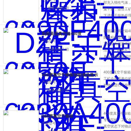
部充入惰性气体
查看详细介绍
速干燥，适合工
下进行干燥热处
凯朗高温真空箱4
凯朗高温真空箱400度
静电粉末喷涂，涂
产品型号：
工作室为优质不
查看详细介绍
洁。 3．箱体与
具有良好的保温
使用环境的影响
400度真空干燥
400度真空干燥箱智能液晶显示
工矿企业等单位
产品型号：
对物品进行干燥
查看详细介绍
400度真空干燥
400度真空干燥箱
专业院校、工矿
产品型号：
真空状态下对物