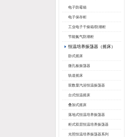
电子防霉箱
电子保存柜
工业电子干燥箱/防潮柜
节能氮气防潮柜
恒温培养振荡器（摇床）
卧式摇床
微孔板振荡器
轨道摇床
双数显汽浴恒温振荡器
台式恒温摇床
叠加式摇床
落地式恒温培养振荡器
柜式双层恒温培养振荡器
光照恒温培养振荡器系列