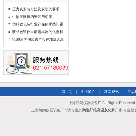
压力表安装方法及安装的要求
生物显微镜的安装与使用
塑料软包装行业存在的哪些问题
液相色谱仪自动进样器的优点和
维护
第60届美国质谱年会在加拿大温
哥华会展中心举行
首 页
|
企业简介
|
新闻资讯
|
产品
上海凯朗仪器设备厂 All Rights Reserv
上海凯朗仪器设备厂作为专业的
陶瓷纤维高温灰化炉
厂家,专业提