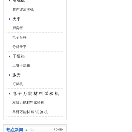
清洗机
超声波清洗机
天平
厨房秤
电子台秤
分析天平
干燥箱
土壤干燥箱
激光
打标机
电 子 万 能 材 料 试 验 机
双臂万能材料试验机
单臂万能材 料 试 验 机
热点新闻
Hot
ROME+