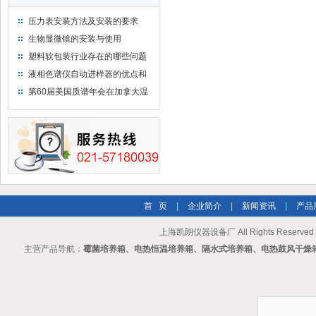
压力表安装方法及安装的要求
生物显微镜的安装与使用
塑料软包装行业存在的哪些问题
液相色谱仪自动进样器的优点和
维护
第60届美国质谱年会在加拿大温
哥华会展中心举行
首 页
|
企业简介
|
新闻资讯
|
产品
上海凯朗仪器设备厂 All Rights Reserv
主营产品导航：
霉菌培养箱、电热恒温培养箱、隔水式培养箱、电热鼓风干燥箱