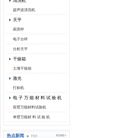
清洗机
超声波清洗机
天平
厨房秤
电子台秤
分析天平
干燥箱
土壤干燥箱
激光
打标机
电 子 万 能 材 料 试 验 机
双臂万能材料试验机
单臂万能材 料 试 验 机
热点新闻
Hot
ROME+