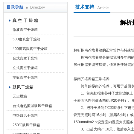
技术支持
目录导航
Directory
Article
上海凯朗仪器设备厂
真 空 干 燥 箱
解析
微波真空干燥箱
500度真空干燥箱
400度高温真空干燥箱
解析拟南芥培养箱的正常培养与特殊
拟南芥培养箱是依据我司多年的的研
台式真空干燥箱
够根据需要调整层架，快速改变研究
立式真空干燥箱
非标真空干燥箱
拟南芥培养箱正常培养
简单的拟南芥培养，可用于基因表
鼓风干燥箱
1、首先把拟南芥种子放到滤纸上，用70
无尘烘箱
子表面活性剂做杀菌处理20分钟）。用
台式电热恒温鼓风干燥箱
2、把种子放到4℃黑暗条件下进行春
设定光照时间16小时（黑暗8小时）或
电热鼓风干燥箱
150umol/m2.s;设定室内温度为
250℃鼓风干燥箱
3、出苗大约7~10天，然后移入土