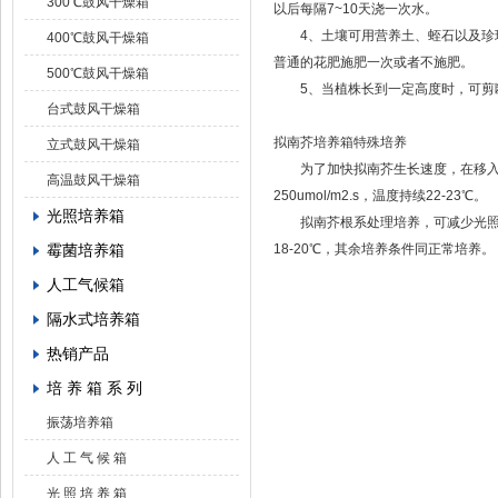
300℃鼓风干燥箱
以后每隔7~10天浇一次水。
4、土壤可用营养土、蛭石以及珍珠岩
400℃鼓风干燥箱
普通的花肥施肥一次或者不施肥。
500℃鼓风干燥箱
5、当植株长到一定高度时，可剪断
台式鼓风干燥箱
拟南芥培养箱特殊培养
立式鼓风干燥箱
为了加快拟南芥生长速度，在移入土壤
高温鼓风干燥箱
250umol/m2.s，温度持续22-23℃。
光照培养箱
拟南芥根系处理培养，可减少光照时间为8
霉菌培养箱
18-20℃，其余培养条件同正常培养。
人工气候箱
隔水式培养箱
热销产品
培 养 箱 系 列
振荡培养箱
人 工 气 候 箱
光 照 培 养 箱