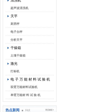
清洗机
超声波清洗机
天平
厨房秤
电子台秤
分析天平
干燥箱
土壤干燥箱
激光
打标机
电 子 万 能 材 料 试 验 机
双臂万能材料试验机
单臂万能材 料 试 验 机
热点新闻
Hot
ROME+