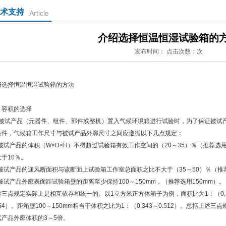
术支持
Article
介绍选择恒温恒湿试验箱的
发布时间： 点击次数：次
绍选择恒温恒湿试验箱的方法
、容积的选择
被试产品（元器件、组件、部件或整机）置入气候环境箱进行试验时，为了保证被试
条件，气候箱工作尺寸与被试产品外廓尺寸之间应遵循以下几点规定：
.被试产品的体积（W×D×H）不得超过试验箱有效工作空间的（20～35）％（推荐选
大于10％。
.被试产品的迎风断面积与该断面上试验箱工作室总面积之比不大于（35～50）％（推
.被试产品外廓表面距试验箱壁的距离至少保持100～150mm，（推荐选用150mm）。
述三点规定实际上是相互依存和统一的。以1立方米正方体箱子为例，面积比为1：（0.35
354）。距箱壁100～150mm相当于体积之比为1：（0.343～0.512）。总括上
试产品外廓体积的3～5倍。