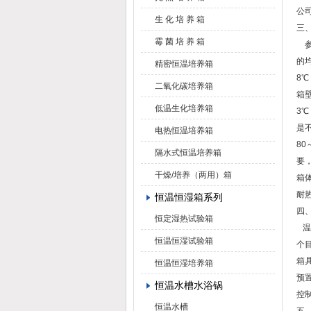
公
生 化 培 养 箱
三
霉 菌 培 养 箱
参
的
精密恒温培养箱
8
二氧化碳培养箱
箱
低温生化培养箱
3
是
电热恒温培养箱
8
隔水式恒温培养箱
要
干燥/培养（两用）箱
箱
耐
恒温恒湿箱系列
四
恒定湿热试验箱
温
恒温恒湿试验箱
个
箱
恒温恒湿培养箱
预
恒温水槽水浴锅
控
恒温水槽