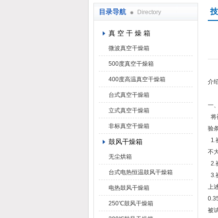
技
目录导航
Directory
上海凯朗仪器设备厂
真 空 干 燥 箱
微波真空干燥箱
500度真空干燥箱
400度高温真空干燥箱
介
台式真空干燥箱
一
立式真空干燥箱
将
非标真空干燥箱
验
1
鼓风干燥箱
不
无尘烘箱
2
台式电热恒温鼓风干燥箱
3
上
电热鼓风干燥箱
0.
250℃鼓风干燥箱
被