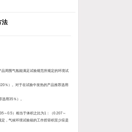
方法
产品周围气氛能满足试验规范所规定的环境试
用20％）。对于在试验中发热的产品推荐选用
荐选用35％）。
～0.5）相当于体积之比为1：（0.207～
述三点规定，气候环境试验箱的工作腔容积至少应是