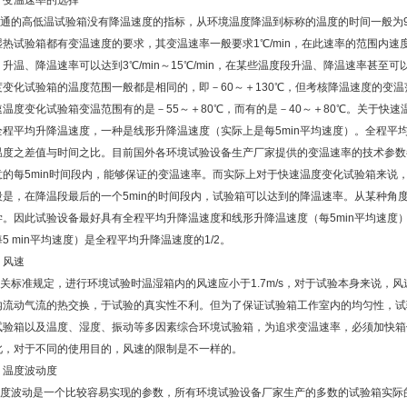
、变温速率的选择
通的高低温试验箱没有降温速度的指标，从环境温度降温到标称的温度的时间一般为90
湿热试验箱都有变温速度的要求，其变温速率一般要求1℃/min，在此速率的范围内
升温、降温速率可以达到3℃/min～15℃/min，在某些温度段升温、降温速率甚至可
度变化试验箱的温度范围一般都是相同的，即－60～＋130℃，但考核降温速度的变
速温度变化试验箱变温范围有的是－55～＋80℃，而有的是－40～＋80℃。关于快
全程平均升降温速度，一种是线形升降温速度（实际上是每5min平均速度）。全程平
温度之差值与时间之比。目前国外各环境试验设备生产厂家提供的变温速率的技术参数
意的每5min时间段内，能够保证的变温速率。而实际上对于快速温度变化试验箱来说
段是，在降温段最后的一个5min的时间段内，试验箱可以达到的降温速率。从某种角度
学。因此试验设备最好具有全程平均升降温速度和线形升降温速度（每5min平均速度
5 min平均速度）是全程平均升降温速度的1/2。
、风速
关标准规定，进行环境试验时温湿箱内的风速应小于1.7m/s，对于试验本身来说，
内流动气流的热交换，于试验的真实性不利。但为了保证试验箱工作室内的均匀性，试
试验箱以及温度、湿度、振动等多因素综合环境试验箱，为追求变温速率，必须加快箱体
此，对于不同的使用目的，风速的限制是不一样的。
、温度波动度
度波动是一个比较容易实现的参数，所有环境试验设备厂家生产的多数的试验箱实际的