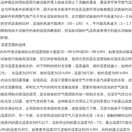
出这种规定的理由是因为被试验件置入箱体后挤占了流畅的通道，通道变窄将导致气流
。这与环境条件的再现不符，因为在有关标准中对涉及温度环境试验都规定试验箱内试验样
试验样件和周围气氛产生不符合实际的热传导。在空载时试验箱内平均风速为0.6～0.8m
定的空间及面积比时，流场的风速可能增大（50～100）％，平均最高风速为（1～1.
加限制地加大试验件的体积或迎风断面积，则实际试验时气流风速将增大到超出试验标
到怀疑。
、湿度范围的选择
内外环境试验箱给出的湿度指标大都是20～98％RH或30～98％RH，如果湿热试验
类试验箱只能做高湿试验，但它的价格低得多。值得注意的是在湿度指标后面应该注明
度是与温度直接相关的，对于同样的绝对含湿量，温度越高，相对湿度就越小，如绝对含湿
蒸汽），当温度为29℃时，相对湿度为20％RH，温度为6℃时，相对湿度为90％RH
体内会出现结露现象。实现高温、高湿只需要往箱体空气中喷水蒸汽或雾化的水珠，进
绝对含湿量很低，有时比大气中的绝对含湿量低很多，需要对箱体内流动的空气除湿，
箱都采用制冷除湿的原理，是在箱体的空气预调室内加一组制冷光管。当湿空气经过冷管
和在光管上结露，使空气变得更干燥。这种除湿方式理论上可达到零度以下的露点温度
露的水滴会结冰，从而影响光管表面的热交换，使除湿能力下降。又因为箱体不可能绝
点温度回升。另一方面，在光管间流动的湿空气只是在和光管（冷点）接触的瞬间达到
使箱体内的露点温度在到0℃以下。实际所达到的露点温度为5～7℃。露点温度5℃相当于绝
0％RH的温度为30℃。如果要求温度20℃进相对湿度达到20％RH，此时的露点温度