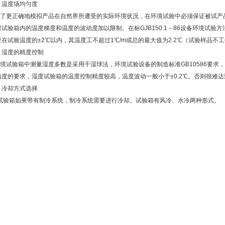
、温度场均匀度
了更正确地模拟产品在自然界所遭受的实际环境状况，在环境试验中必须保证被试产
对试验箱内的温度梯度和温度的波动度加以限制。在标GJB150.1－86设备环境试验
应在试验温度的±2℃以内，其温度工不超过1℃/m或总的最大值为2.2℃（试验样品不工
、湿度的精度控制
境试验箱中测量湿度多数是采用干湿球法，环境试验设备的制造标准GB10586要求
精度的要求，湿度试验箱的温度控制精度较高，温度波动一般小于±0.2℃。否则很难
、冷却方式选择
验箱如果带有制冷系统，制冷系统需要进行冷却。试验箱有风冷、水冷两种形式。