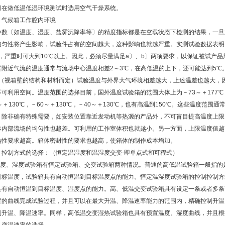
司在做低温低湿环境测试时选用空气干燥系统。
、气候箱工作腔内环境
数〔如温度、湿度、盐雾沉降率等〕的精度指标都是在空载状态下检测的结果，一旦
均匀性将产生影响，试验件占有的空间越大，这种影响也就越严重。实测试验数据表明
℃，严重时可大到10℃以上。因此，必须尽量满足a〕、b〕两项要求，以保证被试产
壁附近气流的温度通常与流场中心温度相差2～3℃，在高低温的上下，还可能达到5℃
℃（视箱壁的结构和材料而定）试验温度与外界大气环境相差越大，上述温差也越大，因此
不可利用空间。温度范围的选择目前，国外温度试验箱的范围大体上为－73～＋177℃
0～＋130℃，－60～＋130℃，－40～＋130℃，也有高温到150℃。这些温度范
，除非确有特殊需要，如安装位置靠近发动机等热源的产品外，不可盲目提高温度上限
体内部流场的均匀性也越差。可利用的工作室体积也就越小。另一方面，上限温度值越
热性要求越高。箱体密封性的要求也越高，使箱体的制作成本增加。
、控制方式的选择：（恒定温湿度和温湿度交变-即单点式和可程式）
度、湿度试验箱有恒定试验箱、交变试验箱两种情况。普通的高低温试验箱一般指的
目标温度，试验箱具有自动恒温到目标温度点的能力。恒定温湿度试验箱的控制控制方
具有自动恒温到目标温度、湿度点的能力。高、低温交变试验箱具有设定一条或者多条
置的曲线完成试验过程，并且可以在最大升温、降温速率能力的范围内，精确控制升温
制升温、降温速率。同样，高低温交变湿热试验箱也具有预置温度、湿度曲线，并且根