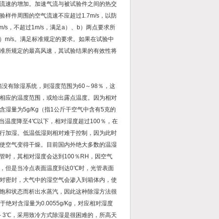
流速的增加。加速气流与被试验件之间的热交
件周围的空气流速不应超过1.7m/s，以防
/s，不超过1m/s，满足a）、b）两点要求所
7）m/s。满足标准规定的要求。如果在试验中
准所规定的最高风速，其试验结果的有效性将
箱没有除湿系统，则湿度范围为60～98％，这
相应的温度范围，或给出露点温度。因为相对
量为5g/Kg（指1公斤干空气中含有5克的
，当温度降至4℃以下，相对湿度超过100％，在
行加湿。低温低湿则相对难于控制，因为此时
使空气变得干燥。目前国内外绝大多数的温湿
时，其相对湿度会达到100％RH，因空气
，但是当冷点表面温度到达0℃时，光管表面
对密封，大气中的湿空气会渗入到箱体内，使
饱和状态而析出水蒸汽，因此这种除湿方法很
对含湿量为0.0055g/Kg，对应相对湿度
为－3℃，采用致冷方式除湿是很困难的，所高天