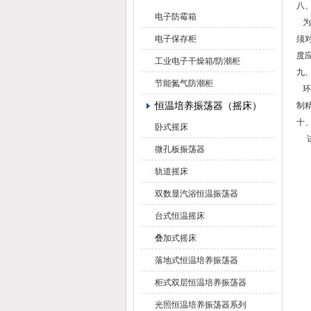
八
电子防霉箱
为
电子保存柜
须
度
工业电子干燥箱/防潮柜
九
节能氮气防潮柜
环
恒温培养振荡器（摇床）
制
十
卧式摇床
试
微孔板振荡器
轨道摇床
双数显汽浴恒温振荡器
台式恒温摇床
叠加式摇床
落地式恒温培养振荡器
柜式双层恒温培养振荡器
光照恒温培养振荡器系列