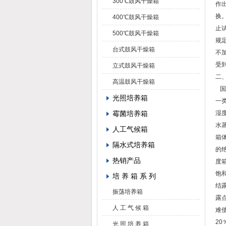
300℃鼓风干燥箱
作
换
400℃鼓风干燥箱
止
500℃鼓风干燥箱
规
台式鼓风干燥箱
不
受
立式鼓风干燥箱
二
高温鼓风干燥箱
国
光照培养箱
一
霉菌培养箱
湿
水
人工气候箱
箱
隔水式培养箱
的
热销产品
度
饱
培 养 箱 系 列
结
振荡培养箱
露
人 工 气 候 箱
难
2
光 照 培 养 箱