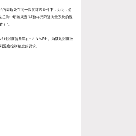
品的周边处在同一温度环境条件下，为此，必
方法总则中明确规定“试验样品附近测量系统的温
作）"。
，相对湿度偏差应在±２３％RH。为满足湿度控
达到湿度控制精度的要求。