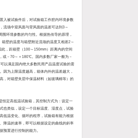
置入被试验件后，对试验箱工作腔内环境参数
，流场中迎风面与背风面的温差可达到3～
品周围环境参数的均匀性。根据热传导的原理，
。箱壁的温度与箱壁附近流场的温度又相差2～
，距箱壁（100～150mm）距离内的空间
，或－70～＋180℃。国内多数厂家一般为－
围通常可以满足国内绝大多数民用产品温度试验的需
。因为上限温度越高，箱体内外的温差越大，
高，对箱壁夹层中保温材料（如玻璃棉等）的
是恒定高低温试验箱，其控制方式为：设定一
式也类似，设定一个目标温度、湿度点，试验
高低温变化、循环的程序，试验箱有能力根据
、降温的速率，即可以根据设定的曲线的斜率
据预置进行控制的能力。