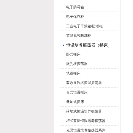
电子防霉箱
电子保存柜
工业电子干燥箱/防潮柜
节能氮气防潮柜
恒温培养振荡器（摇床）
卧式摇床
微孔板振荡器
轨道摇床
双数显汽浴恒温振荡器
台式恒温摇床
叠加式摇床
落地式恒温培养振荡器
柜式双层恒温培养振荡器
光照恒温培养振荡器系列