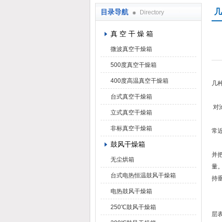
几
目录导航
Directory
上海凯朗仪器设备厂
真 空 干 燥 箱
微波真空干燥箱
500度真空干燥箱
400度高温真空干燥箱
几
台式真空干燥箱
对
立式真空干燥箱
(
非标真空干燥箱
常
(
鼓风干燥箱
并
无尘烘箱
量
台式电热恒温鼓风干燥箱
持
(
电热鼓风干燥箱
(
250℃鼓风干燥箱
层