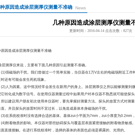
种原因造成涂层测厚仪测量不准确
News
几种原因造成涂层测厚仪测量
更新时间：2016-04-14 点击次数：827次
种原因造成涂层测厚仪测量不准确
涂层测厚仪来说，主要有下面几种原因引起测量不准确。
1)强磁场的干扰。我们曾做过一个简单实验，当仪器在1万V左右的电磁场附近工作
近时还有可能会发生死机现象。
2)人为因素。这中情况经常会发生在新用户的身上。涂层测厚仪之所以能够测量到
把它转化成为数字信号。在使用仪器测量过程中如果用户对本仪器不熟悉就可能使探头
。所以建议用户朋友初次使用本仪器时，要先掌握好测量方法。探头的放置方式对测量
垂直。并且探头的放置时间不宜过长，以免造成基体本身磁场的干扰。
3)在系统校准时没有选择合适的基体。基体zui小平面为7mm，zui小厚度为0.2m
4)附着物质的影响。本仪器对那些妨碍探头与覆盖层表面紧密接触的附着物质敏感
表面直接接触。在进行系统校准时，选择的基体的表面也必须是裸露的、光滑的。