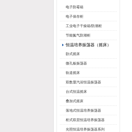
电子防霉箱
电子保存柜
工业电子干燥箱/防潮柜
节能氮气防潮柜
恒温培养振荡器（摇床）
卧式摇床
微孔板振荡器
轨道摇床
双数显汽浴恒温振荡器
台式恒温摇床
叠加式摇床
落地式恒温培养振荡器
柜式双层恒温培养振荡器
光照恒温培养振荡器系列