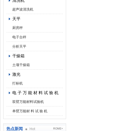
清洗机
超声波清洗机
天平
厨房秤
电子台秤
分析天平
干燥箱
土壤干燥箱
激光
打标机
电 子 万 能 材 料 试 验 机
双臂万能材料试验机
单臂万能材 料 试 验 机
热点新闻
Hot
ROME+