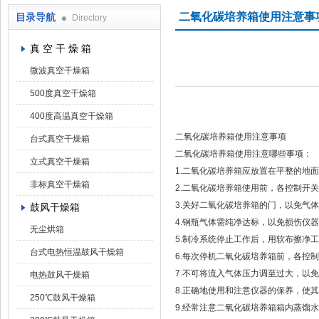
二氧化碳培养箱使用注意事
目录导航
Directory
上海凯朗仪器设备厂
真 空 干 燥 箱
微波真空干燥箱
500度真空干燥箱
400度高温真空干燥箱
二氧化碳培养箱使用注意事项
台式真空干燥箱
二氧化碳培养箱使用注意哪些事项：
立式真空干燥箱
1.二氧化碳培养箱应放置在平整的地
非标真空干燥箱
2.二氧化碳培养箱使用前，各控制开关
3.关好二氧化碳培养箱的门，以免气体
鼓风干燥箱
4.钢瓶气体需纯净达标，以免损伤仪器
无尘烘箱
5.制冷系统停止工作后，用软布擦净工
台式电热恒温鼓风干燥箱
6.每次停机二氧化碳培养箱前，各控
7.不可将流入气体压力调至过大，以免
电热鼓风干燥箱
8.正确地使用和注意仪器的保养，使
250℃鼓风干燥箱
9.经常注意二氧化碳培养箱箱内蒸馏