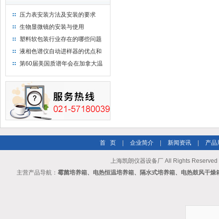
压力表安装方法及安装的要求
生物显微镜的安装与使用
塑料软包装行业存在的哪些问题
液相色谱仪自动进样器的优点和
维护
第60届美国质谱年会在加拿大温
哥华会展中心举行
首 页
|
企业简介
|
新闻资讯
|
产品
上海凯朗仪器设备厂 All Rights Reserv
主营产品导航：
霉菌培养箱、电热恒温培养箱、隔水式培养箱、电热鼓风干燥箱