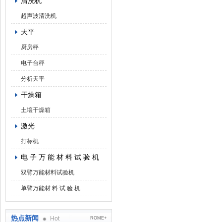
清洗机
超声波清洗机
天平
厨房秤
电子台秤
分析天平
干燥箱
土壤干燥箱
激光
打标机
电 子 万 能 材 料 试 验 机
双臂万能材料试验机
单臂万能材 料 试 验 机
热点新闻
Hot
ROME+