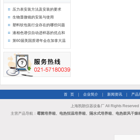
压力表安装方法及安装的要求
生物显微镜的安装与使用
塑料软包装行业存在的哪些问题
液相色谱仪自动进样器的优点和
维护
第60届美国质谱年会在加拿大温
哥华会展中心举行
首 页
|
企业简介
|
新闻资讯
|
产品
上海凯朗仪器设备厂 All Rights Reserv
主营产品导航：
霉菌培养箱、电热恒温培养箱、隔水式培养箱、电热鼓风干燥箱