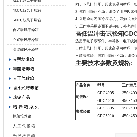
300℃鼓风干燥箱
闭，下风门打开，形成低温内循环。
400℃鼓风干燥箱
3. 试件可静止不动，避免了用户因试
4. 采用全封闭风冷压缩机，可触式控
500℃鼓风干燥箱
5. 工作室采用镜面不锈钢板，外壳静
台式鼓风干燥箱
高低温冲击试验箱GDC4
立式鼓风干燥箱
适用于电子零部件、半导体、电子线
击时上风门打开，形成高温内循环。
高温鼓风干燥箱
三箱法试验。 试件可静止不动，避免
光照培养箱
主要技术参数及规格:
霉菌培养箱
人工气候箱
产品名称
型号
工作室尺
隔水式培养箱
GDC4005
350×400
热销产品
高低温冲
GDC4010
450×450
培 养 箱 系 列
GDC6005
350×400
击试验箱
GDC6010
450×450
振荡培养箱
人 工 气 候 箱
光 照 培 养 箱