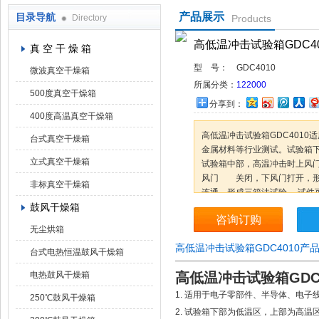
产品展示
目录导航
Directory
Products
上海凯朗仪器设备厂
高低温冲击试验箱GDC40
真 空 干 燥 箱
型 号：
GDC4010
微波真空干燥箱
所属分类：
122000
500度真空干燥箱
分享到：
400度高温真空干燥箱
高低温冲击试验箱GDC401
台式真空干燥箱
金属材料等行业测试。试验箱
立式真空干燥箱
试验箱中部，高温冲击时上风
风门 关闭，下风门打开，形
非标真空干燥箱
连通，形成三箱法试验。 试件
鼓风干燥箱
的诸多不便。采用全封闭风冷
咨询订购
无尘烘箱
高低温冲击试验箱GDC4010产
台式电热恒温鼓风干燥箱
电热鼓风干燥箱
高低温冲击试验箱GDC4
1. 适用于电子零部件、半导体、电
250℃鼓风干燥箱
2. 试验箱下部为低温区，上部为高