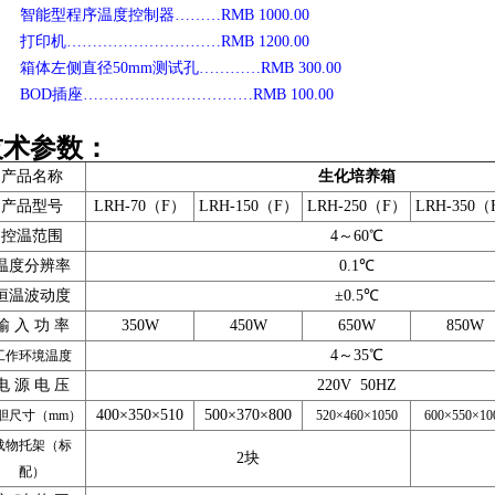
. 智能型程序温度控制器………RMB 1000.00
. 打印机…………………………RMB 1200.00
. 箱体左侧直径50mm测试孔…………RMB 300.00
. BOD插座……………………………RMB 100.00
技术参数：
产品名称
生化培养箱
产品型号
LRH-70（F）
LRH-150（F）
LRH-250（F）
LRH-350（
控温范围
4～60℃
温度分辨率
0.1℃
恒温波动度
±0.5℃
输 入 功 率
350W
450W
650W
850W
4～35℃
工作环境温度
电 源 电 压
220V 50HZ
400×350×510
500×370×800
胆尺寸（mm）
520×460×1050
600×550×10
载物托架（标
2块
配）