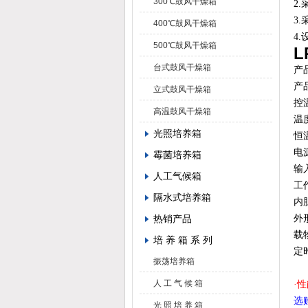
300℃鼓风干燥箱
2
3
400℃鼓风干燥箱
4
500℃鼓风干燥箱
L
台式鼓风干燥箱
产
产
立式鼓风干燥箱
控
高温鼓风干燥箱
温
光照培养箱
恒
电
霉菌培养箱
输
人工气候箱
工
隔水式培养箱
内
热销产品
外
载
培 养 箱 系 列
定
振荡培养箱
人 工 气 候 箱
·
选
光 照 培 养 箱