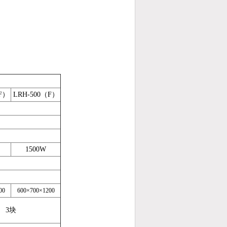
F）
LRH-
50
0（F）
1500W
00
600×700×1200
3块