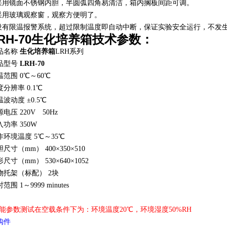
.采用镜面不锈钢内胆，半圆弧四角易清洁，箱内搁板间距可调。
.采用玻璃观察窗，观察方便明了。
.设有限温报警系统，超过限制温度即自动中断，保证实验安全运行，不发
RH-70生化培养箱
技术参数：
品名称
生化培养箱
LRH系列
品型号
LRH-70
温范围
0℃～60℃
度分辨率
0.1℃
温波动度
±0.5℃
源电压
220V 50Hz
入功率
350W
作环境温度
5℃～35℃
胆尺寸（mm）
400×350×510
形尺寸（mm）
530×640×1052
物托架（标配）
2块
时范围
1～9999 minutes
性能参数测试在空载条件下为：环境温度20℃，环境湿度50%RH
购件