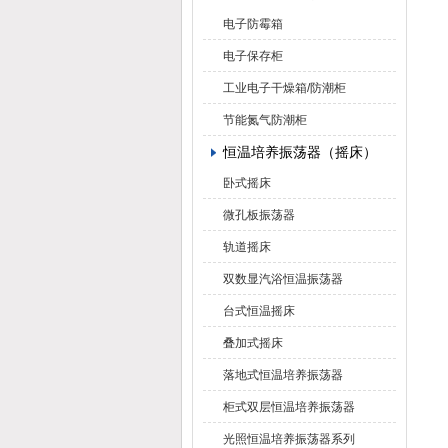
电子防霉箱
电子保存柜
工业电子干燥箱/防潮柜
节能氮气防潮柜
恒温培养振荡器（摇床）
卧式摇床
微孔板振荡器
轨道摇床
双数显汽浴恒温振荡器
台式恒温摇床
叠加式摇床
落地式恒温培养振荡器
柜式双层恒温培养振荡器
光照恒温培养振荡器系列