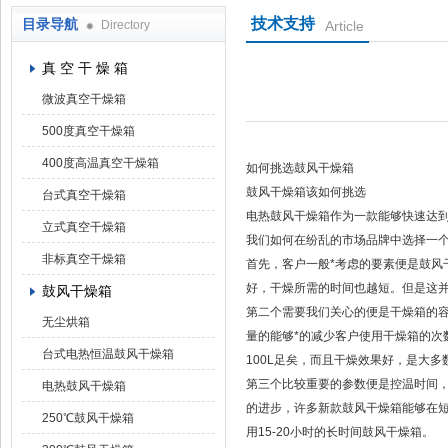
技术支持
目录导航
Directory
Article
上海凯朗仪器设备厂
真 空 干 燥 箱
微波真空干燥箱
500度真空干燥箱
400度高温真空干燥箱
如何挑选鼓风干燥箱
鼓风干燥箱该如何挑选
台式真空干燥箱
电热鼓风干燥箱作为一款能够快速达
立式真空干燥箱
我们如何在纷乱的市场品牌中选择一
非标真空干燥箱
首先，客户一般*考虑的要素便是鼓风
好，干燥所需的时间也越短。但是这并
鼓风干燥箱
第二个需要我们关心的便是干燥箱的
无尘烘箱
量的能够*的减少客户使用干燥箱的次
台式电热恒温鼓风干燥箱
100L足矣，而且干燥效果好，是大
第三个比较重要的参数便是控温时间，
电热鼓风干燥箱
的进步，许多新款鼓风干燥箱能够在
250℃鼓风干燥箱
用15-20小时的长时间鼓风干燥箱。