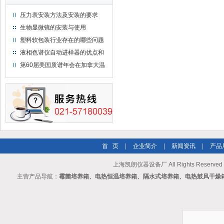
压力表安装方法及安装的要求
生物显微镜的安装与使用
塑料软包装行业存在的哪些问题
液相色谱仪自动进样器的优点和
维护
第60届美国质谱年会在加拿大温
哥华会展中心举行
首 页
|
企业简介
|
新闻资讯
|
产品
上海凯朗仪器设备厂 All Rights Reserv
主营产品导航：
霉菌培养箱、电热恒温培养箱、隔水式培养箱、电热鼓风干燥箱