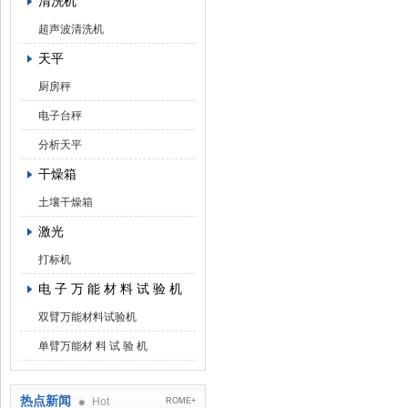
清洗机
超声波清洗机
天平
厨房秤
电子台秤
分析天平
干燥箱
土壤干燥箱
激光
打标机
电 子 万 能 材 料 试 验 机
双臂万能材料试验机
单臂万能材 料 试 验 机
热点新闻
Hot
ROME+