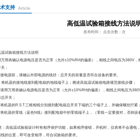
术支持
Article
高低温试验箱接线方法说
发布时间： 点击次数：次
低温试验箱接线方法说明
用万用表确认电源电压是否为正常（允许±10%RH的偏差），相线之间电压为380V，
开关；
、接电源前，请确认外部电源的线径：总开关的容量是否符合设备的要求。
、 将机器的接地线接到配电箱的地线端子上；阐述高低温试验箱电路规范接线步骤；
、请用万用表确认电源电压是否为正常（允许±10%RH的偏差），相线之间电压为380
掉总开关；
、将机器的R.S.T.三根相线分别接到配电箱总开关下端的三个端子上，并确保螺丝拧紧
、将机器的零线（蓝色N线）接到配电箱中的零线端子上，（零线一定要接对，否则设
意：高低温试验箱设计时有相序保护功能，如果相序接错，开机时，仪表将不会通电
两线的位置，即可改变相序，符合试验箱的要求。