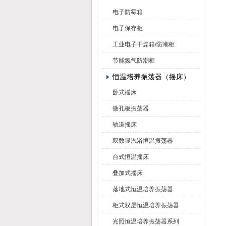
电子防霉箱
电子保存柜
工业电子干燥箱/防潮柜
节能氮气防潮柜
恒温培养振荡器（摇床）
卧式摇床
微孔板振荡器
轨道摇床
双数显汽浴恒温振荡器
台式恒温摇床
叠加式摇床
落地式恒温培养振荡器
柜式双层恒温培养振荡器
光照恒温培养振荡器系列