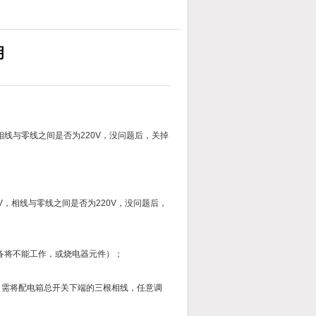
明
相线与零线之间是否为220V，没问题后，关掉
V，相线与零线之间是否为220V，没问题后，
；
备将不能工作，或烧电器元件）；
，需将配电箱总开关下端的三根相线，任意调