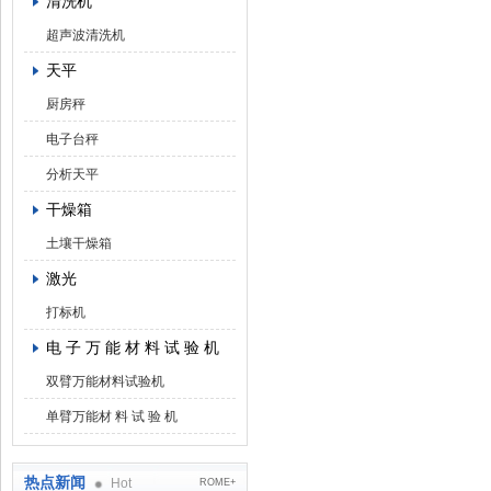
清洗机
超声波清洗机
天平
厨房秤
电子台秤
分析天平
干燥箱
土壤干燥箱
激光
打标机
电 子 万 能 材 料 试 验 机
双臂万能材料试验机
单臂万能材 料 试 验 机
热点新闻
Hot
ROME+