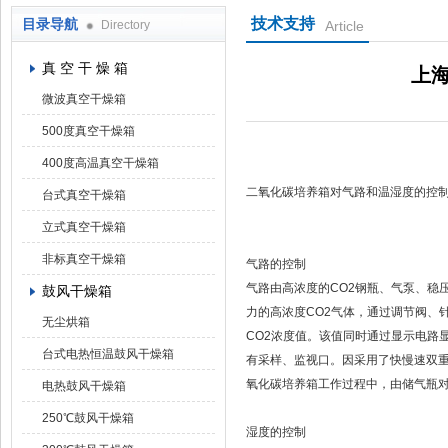
技术支持
目录导航
Directory
Article
上海凯朗仪器设备厂
真 空 干 燥 箱
上
微波真空干燥箱
500度真空干燥箱
400度高温真空干燥箱
二氧化碳培养箱对气路和温湿度的控
台式真空干燥箱
立式真空干燥箱
非标真空干燥箱
气路的控制
气路由高浓度的CO2钢瓶、气泵、稳
鼓风干燥箱
力的高浓度CO2气体，通过调节阀、
无尘烘箱
CO2浓度值。该值同时通过显示电路
台式电热恒温鼓风干燥箱
有采样、监视口。因采用了快慢速双重
氧化碳培养箱工作过程中，由储气瓶对
电热鼓风干燥箱
250℃鼓风干燥箱
湿度的控制