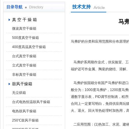
技术支持
目录导航
Directory
Article
上海凯朗仪器设备厂
真 空 干 燥 箱
马
微波真空干燥箱
500度真空干燥箱
马弗炉的分类和应用范围和分布原理
400度高温真空干燥箱
台式真空干燥箱
马弗炉系周期作业式，供实验室、工
立式真空干燥箱
福炉还可作金属、陶瓷的烧结、溶解
非标真空干燥箱
马弗炉按国籍分有国产马弗炉和进口
鼓风干燥箱
般分为：1000度马弗炉，1200度马
无尘烘箱
通数字显示表，PID调节控制表，程
台式电热恒温鼓风干燥箱
合同上一定要写明白，免得供应商玩
火、退火、回火等热处理时加热用，
电热鼓风干燥箱
250℃鼓风干燥箱
二应用范围：(1)热加工、水泥、建材