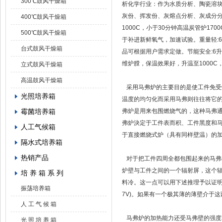
300℃鼓风干燥箱
析化学行业：作为水质分析、陶瓷溶块
灰份、挥发份、灰熔点分析、灰成分分析
400℃鼓风干燥箱
1000C，小于30分钟高温炭管炉17
500℃鼓风干燥箱
于补进新鲜氧气，加速试验。重量轻:6升
台式鼓风干燥箱
品可根据用户需求定做。节能安全:6升、
维炉膛，保温效果好，升温至1000
立式鼓风干燥箱
高温鼓风干燥箱
采用马弗炉的主要目的是使工件免受燃
光照培养箱
温度的均匀化而采用马弗则往往将它
霉菌培养箱
弗炉是用来包围燃烧气的，这种马弗通
弗炉決定于工件表而积、工件黑度和
人工气候箱
于直接燃烧式炉（具有同样壁温）的
隔水式培养箱
热销产品
对于把工件四周全都包围起来的马弗
炉壁与工件之间的一个辐射屏，这个辐
培 养 箱 系 列
料冷。这一点可以用下述推理予以证明：
振荡培养箱
7V)。如果有一个极其薄的薄壁介于
人 工 气 候 箱
马弗炉的加热能力还受马弗壁的强度和寿
光 照 培 养 箱