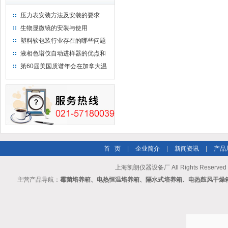
压力表安装方法及安装的要求
生物显微镜的安装与使用
塑料软包装行业存在的哪些问题
液相色谱仪自动进样器的优点和
维护
第60届美国质谱年会在加拿大温
哥华会展中心举行
首 页
|
企业简介
|
新闻资讯
|
产品
上海凯朗仪器设备厂 All Rights Reserv
主营产品导航：
霉菌培养箱、电热恒温培养箱、隔水式培养箱、电热鼓风干燥箱