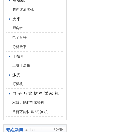
清洗机
超声波清洗机
天平
厨房秤
电子台秤
分析天平
干燥箱
土壤干燥箱
激光
打标机
电 子 万 能 材 料 试 验 机
双臂万能材料试验机
单臂万能材 料 试 验 机
热点新闻
Hot
ROME+