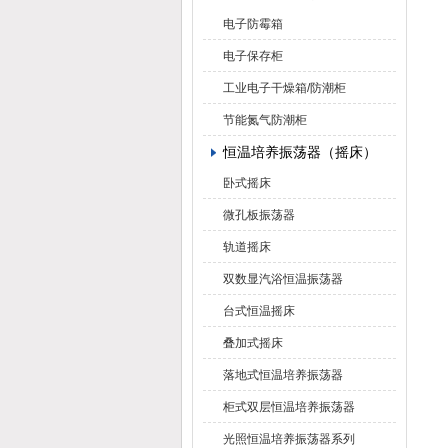
电子防霉箱
电子保存柜
工业电子干燥箱/防潮柜
节能氮气防潮柜
恒温培养振荡器（摇床）
卧式摇床
微孔板振荡器
轨道摇床
双数显汽浴恒温振荡器
台式恒温摇床
叠加式摇床
落地式恒温培养振荡器
柜式双层恒温培养振荡器
光照恒温培养振荡器系列