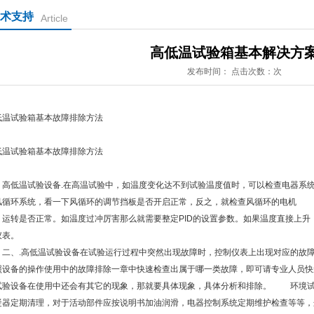
术支持
Article
高低温试验箱基本解决方
发布时间： 点击次数：次
低温试验箱基本故障排除方法
低温试验箱基本故障排除方法
、高低温试验设备.在高温试验中，如温度变化达不到试验温度值时，可以检查电器系
风循环系统，看一下风循环的调节挡板是否开启正常，反之，就检查风循环的电机
转是否正常。如温度过冲厉害那么就需要整定PID的设置参数。如果温度直接上升
仪表。
、.高低温试验设备在试验运行过程中突然出现故障时，控制仪表上出现对应的故障
照设备的操作使用中的故障排除一章中快速检查出属于哪一类故障，即可请专业人员快
试验设备在使用中还会有其它的现象，那就要具体现象，具体分析和排除。 环境试
凝器定期清理，对于活动部件应按说明书加油润滑，电器控制系统定期维护检查等等，