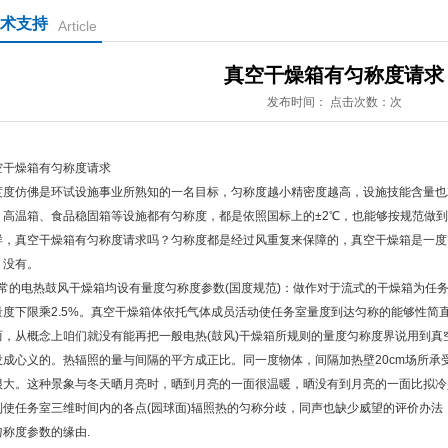
术支持
Article
真空干燥箱有匀称度请求
发布时间： 点击次数：次
空干燥箱有匀称度请求
度度仿佛是环试设施事业所熟知的一名目标，匀称度越小精密度越高，设施技能含量也
、高温箱、食品稳固箱等设施都有匀称度，都是依照国标上的±2℃，也能够按规范做到
样，真空干燥箱有匀称度请求吗？
匀称度都是经过风重复来保障的，真空干燥箱是一度
：没有。
常的电热鼓风干燥箱均设有量度匀称度参数(国度规范)：做作对于流式的干燥箱为任
量度下限乘2.5%。真空干燥箱体依托气体成员活动使任务室量度到达匀称的能够性简
而，从概念上咱们就没有能再把一般电热(鼓风)干燥箱所规则的量度匀称度界说用到
没成心义的。热辐照的量与间隔的平方成正比。同一度物体，间隔加热壁20cm场所承受的
很大。这种景象与冬天晒月亮时，晒到月亮的一面很温暖，晒没有到月亮的一面比拟冷
到使任务室三维时间内的各点(园球面)辐照热的匀称分歧，同声也缺少威望的评价办
匀称度参数的缘由.