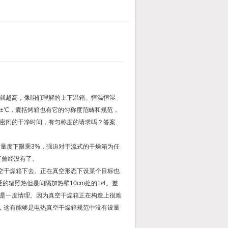
就越高，像咱们理解的上下温箱、恒温恒湿
±℃，囊括烤箱也有它的匀称度范畴和规范，
密闭的干净时间，有匀称度的请求吗？答案
务量度下限乘3%，强迫对于流式的干燥箱为任
直曾经没有了。
真空干燥箱下去。正在真空形态下设某个目标也
辐照热但是间隔加热壁10cm处的1/4。差
是一度情理。因为真空干燥箱正在构造上很难
法，这有能够是电热真空干燥箱规范中没有设量