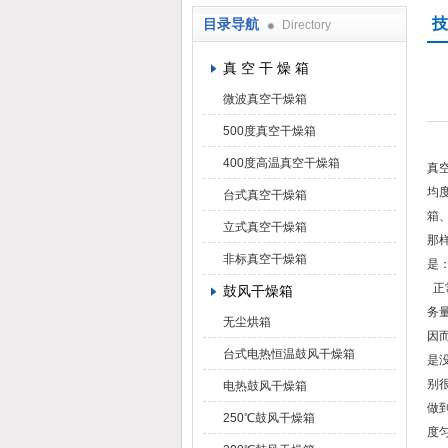
技
目录导航
Directory
上海凯朗仪器设备厂
真 空 干 燥 箱
微波真空干燥箱
500度真空干燥箱
400度高温真空干燥箱
真
均
台式真空干燥箱
箱
立式真空干燥箱
那
非标真空干燥箱
是
正
鼓风干燥箱
务
无尘烘箱
因
台式电热恒温鼓风干燥箱
是
别
电热鼓风干燥箱
做
250℃鼓风干燥箱
度