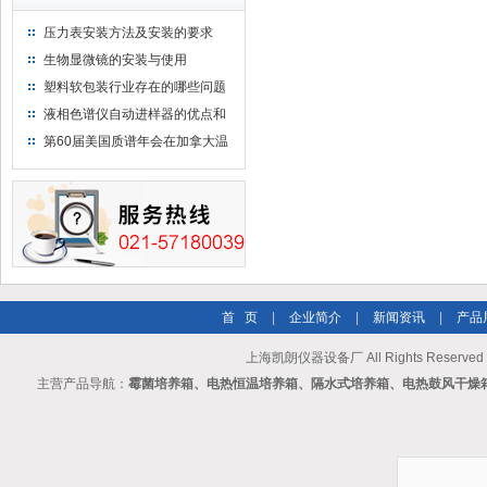
压力表安装方法及安装的要求
生物显微镜的安装与使用
塑料软包装行业存在的哪些问题
液相色谱仪自动进样器的优点和
维护
第60届美国质谱年会在加拿大温
哥华会展中心举行
首 页
|
企业简介
|
新闻资讯
|
产品
上海凯朗仪器设备厂 All Rights Reserv
主营产品导航：
霉菌培养箱、电热恒温培养箱、隔水式培养箱、电热鼓风干燥箱