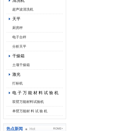
清洗机
超声波清洗机
天平
厨房秤
电子台秤
分析天平
干燥箱
土壤干燥箱
激光
打标机
电 子 万 能 材 料 试 验 机
双臂万能材料试验机
单臂万能材 料 试 验 机
热点新闻
Hot
ROME+