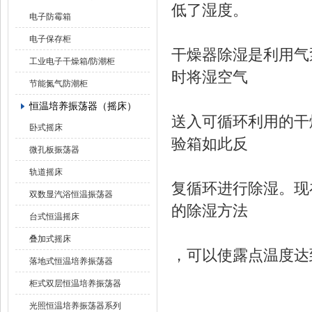
低了湿度。
电子防霉箱
电子保存柜
干燥器除湿是利用气
工业电子干燥箱/防潮柜
时将湿空气
节能氮气防潮柜
恒温培养振荡器（摇床）
送入可循环利用的干
卧式摇床
验箱如此反
微孔板振荡器
轨道摇床
复循环进行除湿。现
双数显汽浴恒温振荡器
的除湿方法
台式恒温摇床
叠加式摇床
，可以使露点温度达
落地式恒温培养振荡器
柜式双层恒温培养振荡器
光照恒温培养振荡器系列