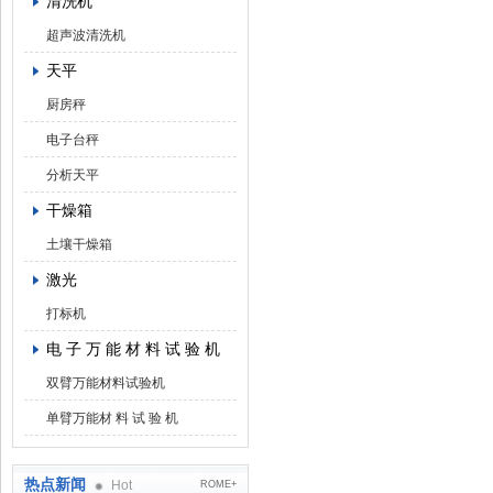
清洗机
超声波清洗机
天平
厨房秤
电子台秤
分析天平
干燥箱
土壤干燥箱
激光
打标机
电 子 万 能 材 料 试 验 机
双臂万能材料试验机
单臂万能材 料 试 验 机
热点新闻
Hot
ROME+