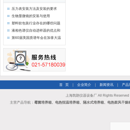
压力表安装方法及安装的要求
生物显微镜的安装与使用
塑料软包装行业存在的哪些问题
液相色谱仪自动进样器的优点和
维护
第60届美国质谱年会在加拿大温
哥华会展中心举行
首 页
|
企业简介
|
新闻资讯
|
产品
上海凯朗仪器设备厂 All Rights Reserv
主营产品导航：
霉菌培养箱、电热恒温培养箱、隔水式培养箱、电热鼓风干燥箱