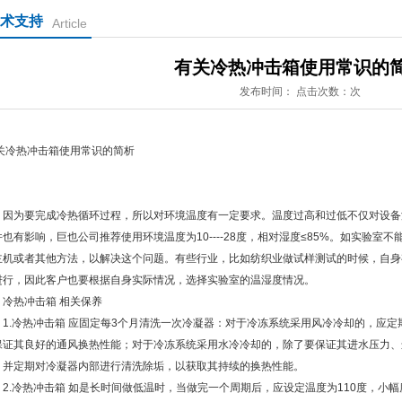
术支持
Article
有关冷热冲击箱使用常识的
发布时间： 点击次数：次
关冷热冲击箱使用常识的简析
为要完成冷热循环过程，所以对环境温度有一定要求。温度过高和过低不仅对设备
件也有影响，巨也公司推荐使用环境温度为10----28度，相对湿度≤85%。如实验
主机或者其他方法，以解决这个问题。有些行业，比如纺织业做试样测试的时候，自身有
进行，因此客户也要根据自身实际情况，选择实验室的温湿度情况。
热冲击箱 相关保养
.冷热冲击箱 应固定每3个月清洗一次冷凝器：对于冷冻系统采用风冷冷却的，应定
保证其良好的通风换热性能；对于冷冻系统采用水冷冷却的，除了要保证其进水压力、
，并定期对冷凝器内部进行清洗除垢，以获取其持续的换热性能。
.冷热冲击箱 如是长时间做低温时，当做完一个周期后，应设定温度为110度，小