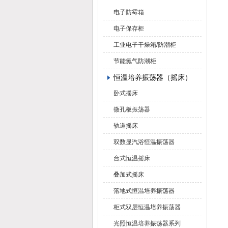
电子防霉箱
电子保存柜
工业电子干燥箱/防潮柜
节能氮气防潮柜
恒温培养振荡器（摇床）
卧式摇床
微孔板振荡器
轨道摇床
双数显汽浴恒温振荡器
台式恒温摇床
叠加式摇床
落地式恒温培养振荡器
柜式双层恒温培养振荡器
光照恒温培养振荡器系列