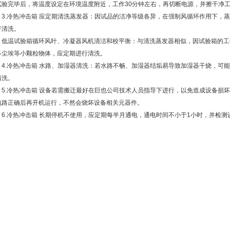
试验完毕后，将温度设定在环境温度附近，工作30分钟左右，再切断电源，并擦干净
.冷热冲击箱 应定期清洗蒸发器：因试品的洁净等级各异，在强制风循环作用下，蒸
行清洗。
温试验箱循环风叶、冷凝器风机清洁和校平衡：与清洗蒸发器相似，因试验箱的工
多尘埃等小颗粒物体，应定期进行清洗。
.冷热冲击箱 水路、加湿器清洗：若水路不畅、加湿器结垢易导致加湿器干烧，可能
清洗。
.冷热冲击箱 设备若需搬迁最好在巨也公司技术人员指导下进行，以免造成设备损坏
电路正确后再开机运行，不然会烧坏设备相关元器件。
.冷热冲击箱 长期停机不使用，应定期每半月通电，通电时间不小于1小时，并检测