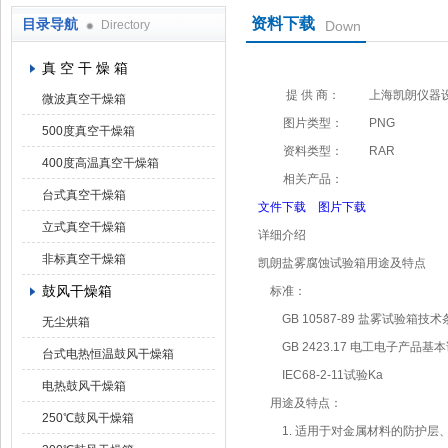
资料下载
目录导航
Directory
Down
上海凯朗仪器设备厂
真 空 干 燥 箱
提 供 商：
上海凯朗仪器
微波真空干燥箱
图片类型：
PNG
500度真空干燥箱
资料类型：
RAR
400度高温真空干燥箱
相关产品：
台式真空干燥箱
文件下载
图片下载
立式真空干燥箱
详细介绍
非标真空干燥箱
凯朗盐雾腐蚀试验箱用途及特点
鼓风干燥箱
标准：
GB 10587-89 盐雾试验箱技术
无尘烘箱
GB 2423.17 电工电子产品基
台式电热恒温鼓风干燥箱
IEC68-2-11试验Ka
电热鼓风干燥箱
用途及特点：
250℃鼓风干燥箱
1. 适用于对金属材料的防护层