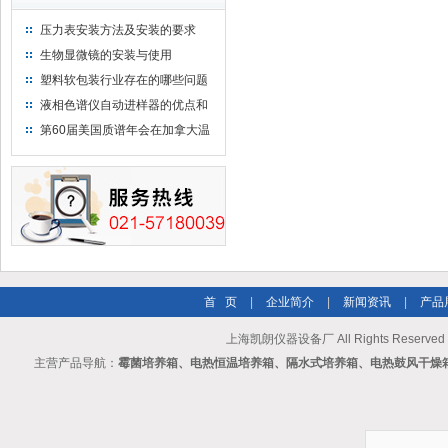
压力表安装方法及安装的要求
生物显微镜的安装与使用
塑料软包装行业存在的哪些问题
液相色谱仪自动进样器的优点和
维护
第60届美国质谱年会在加拿大温
哥华会展中心举行
首 页
|
企业简介
|
新闻资讯
|
产品
上海凯朗仪器设备厂 All Rights Reserv
主营产品导航：
霉菌培养箱、电热恒温培养箱、隔水式培养箱、电热鼓风干燥箱