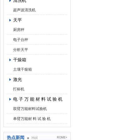
清洗机
超声波清洗机
天平
厨房秤
电子台秤
分析天平
干燥箱
土壤干燥箱
激光
打标机
电 子 万 能 材 料 试 验 机
双臂万能材料试验机
单臂万能材 料 试 验 机
热点新闻
Hot
ROME+