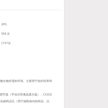
JPG
558 次
1747次
养微生物所需的环境。主要用于组织培养和
调节器（手动式和液晶显示盘），CO2注
氧化碳样品孔（用于抽取箱内的样品，以