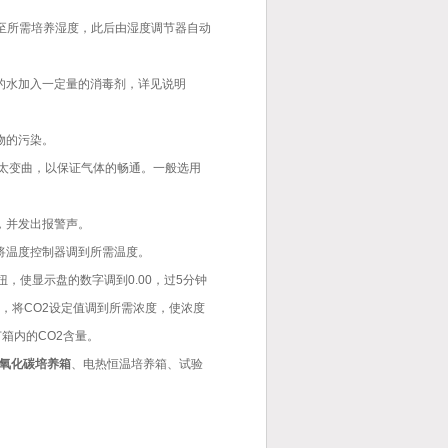
至所需培养湿度，此后由湿度调节器自动
的水加入一定量的消毒剂，详见说明
物的污染。
能太变曲，以保证气体的畅通。一般选用
，并发出报警声。
将温度控制器调到所需温度。
，使显示盘的数字调到0.00，过5分钟
，将CO2设定值调到所需浓度，使浓度
箱内的CO2含量。
氧化碳培养箱
、电热恒温培养箱、试验