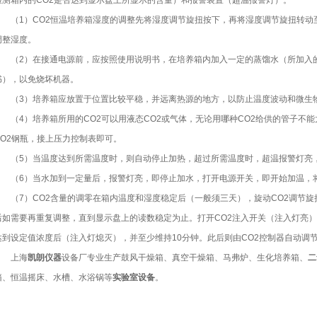
检测箱内的CO2是否达到显示盘上所显示的含量）和报警装置（超温报警灯）。
（1）CO2恒温培养箱湿度的调整先将湿度调节旋扭按下，再将湿度调节旋扭转动
调整湿度。
（2）在接通电源前，应按照使用说明书，在培养箱内加入一定的蒸馏水（所加入
书），以免烧坏机器。
（3）培养箱应放置于位置比较平稳，并远离热源的地方，以防止温度波动和微生
（4）培养箱所用的CO2可以用液态CO2或气体，无论用哪种CO2给供的管子不
CO2钢瓶，接上压力控制表即可。
（5）当温度达到所需温度时，则自动停止加热，超过所需温度时，超温报警灯亮
（6）当水加到一定量后，报警灯亮，即停止加水，打开电源开关，即开始加温，
（7）CO2含量的调零在箱内温度和湿度稳定后（一般须三天），旋动CO2调节旋扭
后如需要再重复调整，直到显示盘上的读数稳定为止。打开CO2注入开关（注入灯亮）
达到设定值浓度后（注入灯熄灭），并至少维持10分钟。此后则由CO2控制器自动调节
上海
凯朗仪器
设备厂专业生产鼓风干燥箱、真空干燥箱、马弗炉、生化培养箱、
二
箱、恒温摇床、水槽、水浴锅等
实验室设备
。