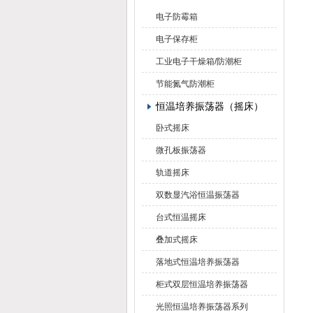
电子防霉箱
电子保存柜
工业电子干燥箱/防潮柜
节能氮气防潮柜
恒温培养振荡器（摇床）
卧式摇床
微孔板振荡器
轨道摇床
双数显汽浴恒温振荡器
台式恒温摇床
叠加式摇床
落地式恒温培养振荡器
柜式双层恒温培养振荡器
光照恒温培养振荡器系列