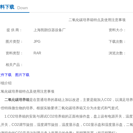
料下载
Down
二氧化碳培养箱特点及使用注意事项
提 供 商：
上海凯朗仪器设备厂
资料大小：
图片类型：
JPG
下载次数：
资料类型：
RAR
浏览次数：
相关产品：
文件下载
图片下载
详细介绍
二氧化碳培养箱特点及使用注意事项
二氧化碳培养箱
是在普通培养的基础上加以改进，主要是能加入CO2，以满足培
一些特殊微生物的培养。根据实验要求二氧化碳培养箱又分为水套式和气套式.
1.CO2培养箱的安装与调试CO2培养箱的正面有操作盘，盘上设有电源开关，温度
入开关，CO2调节旋扭，湿度调节旋扭，温度显示盘，CO2显示盘和湿度显示盘，二