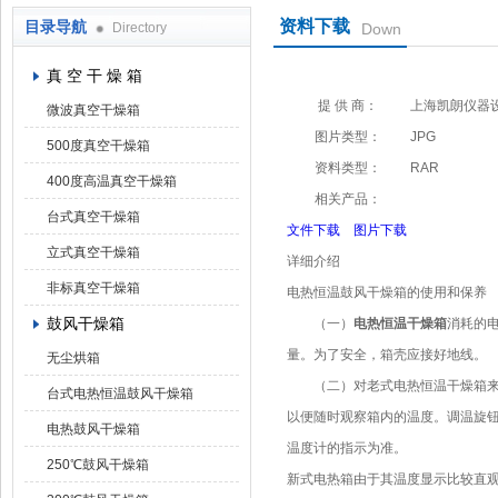
资料下载
目录导航
Directory
Down
上海凯朗仪器设备厂
真 空 干 燥 箱
提 供 商：
上海凯朗仪器
微波真空干燥箱
图片类型：
JPG
500度真空干燥箱
资料类型：
RAR
400度高温真空干燥箱
相关产品：
台式真空干燥箱
文件下载
图片下载
立式真空干燥箱
详细介绍
非标真空干燥箱
电热恒温鼓风干燥箱的使用和保养
鼓风干燥箱
（一）
电热恒温干燥箱
消耗的
量。为了安全，箱壳应接好地线。
无尘烘箱
（二）对老式电热恒温干燥箱来说
台式电热恒温鼓风干燥箱
以便随时观察箱内的温度。调温旋
电热鼓风干燥箱
温度计的指示为准。
250℃鼓风干燥箱
新式电热箱由于其温度显示比较直