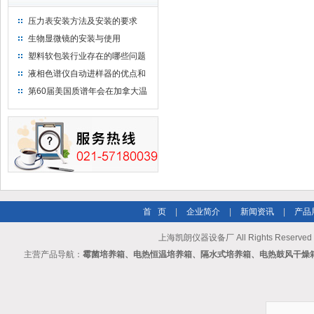
压力表安装方法及安装的要求
生物显微镜的安装与使用
塑料软包装行业存在的哪些问题
液相色谱仪自动进样器的优点和
维护
第60届美国质谱年会在加拿大温
哥华会展中心举行
首 页
|
企业简介
|
新闻资讯
|
产品
上海凯朗仪器设备厂 All Rights Reserv
主营产品导航：
霉菌培养箱、电热恒温培养箱、隔水式培养箱、电热鼓风干燥箱