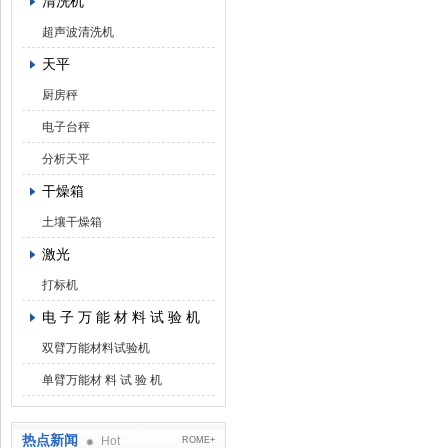
清洗机
超声波清洗机
天平
厨房秤
电子台秤
分析天平
干燥箱
土壤干燥箱
激光
打标机
电 子 万 能 材 料 试 验 机
双臂万能材料试验机
单臂万能材 料 试 验 机
热点新闻
Hot
ROME+