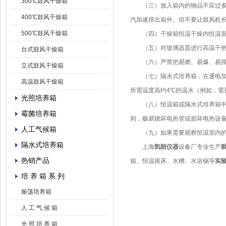
300℃鼓风干燥箱
（三）放入箱内的物品不应过多、
400℃鼓风干燥箱
汽加速排出箱外。但不要让鼓风机
500℃鼓风干燥箱
（四）干燥箱恒温干燥内恒温室下
（五）对玻璃器皿进行高温干热灭
台式鼓风干燥箱
（六）严禁把易燃、易爆、易挥
立式鼓风干燥箱
（七）隔水式培养箱，在通电加热
高温鼓风干燥箱
所需温度高约4℃的温水（例如，需要
光照培养箱
（八）恒温箱或隔水式培养箱中，
霉菌培养箱
则，极易烧坏电热管或损坏电热设
人工气候箱
（九）如果需要观察恒温室内的物
隔水式培养箱
上海
凯朗仪器
设备厂专业生产
热销产品
箱、恒温摇床、水槽、水浴锅等
实
培 养 箱 系 列
振荡培养箱
人 工 气 候 箱
光 照 培 养 箱