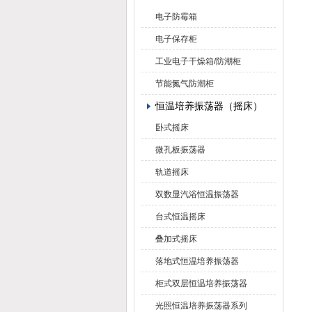
电子防霉箱
电子保存柜
工业电子干燥箱/防潮柜
节能氮气防潮柜
恒温培养振荡器（摇床）
卧式摇床
微孔板振荡器
轨道摇床
双数显汽浴恒温振荡器
台式恒温摇床
叠加式摇床
落地式恒温培养振荡器
柜式双层恒温培养振荡器
光照恒温培养振荡器系列