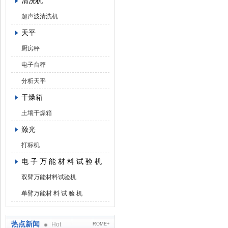
清洗机
超声波清洗机
天平
厨房秤
电子台秤
分析天平
干燥箱
土壤干燥箱
激光
打标机
电 子 万 能 材 料 试 验 机
双臂万能材料试验机
单臂万能材 料 试 验 机
热点新闻
Hot
ROME+