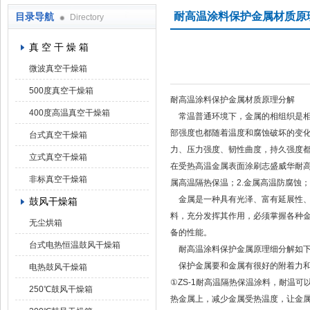
耐高温涂料保护金属材质原
目录导航
Directory
上海凯朗仪器设备厂
真 空 干 燥 箱
微波真空干燥箱
500度真空干燥箱
耐高温涂料保护金属材质原理分解
400度高温真空干燥箱
常温普通环境下，金属的相组织是相
部强度也都随着温度和腐蚀破坏的变
台式真空干燥箱
力、压力强度、韧性曲度，持久强度
立式真空干燥箱
在受热高温金属表面涂刷志盛威华耐高
非标真空干燥箱
属高温隔热保温；2.金属高温防腐蚀；
金属是一种具有光泽、富有延展性、
鼓风干燥箱
料，充分发挥其作用，必须掌握各种金
无尘烘箱
备的性能。
台式电热恒温鼓风干燥箱
耐高温涂料保护金属原理细分解如
保护金属要和金属有很好的附着力和
电热鼓风干燥箱
①ZS-1耐高温隔热保温涂料，耐温可以
250℃鼓风干燥箱
热金属上，减少金属受热温度，让金