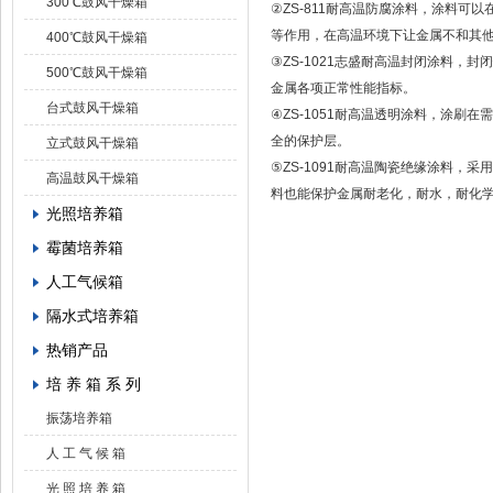
300℃鼓风干燥箱
②ZS-811耐高温防腐涂料，涂料
等作用，在高温环境下让金属不和其
400℃鼓风干燥箱
③ZS-1021志盛耐高温封闭涂料
500℃鼓风干燥箱
金属各项正常性能指标。
台式鼓风干燥箱
④ZS-1051耐高温透明涂料，涂
全的保护层。
立式鼓风干燥箱
⑤ZS-1091耐高温陶瓷绝缘涂料，
高温鼓风干燥箱
料也能保护金属耐老化，耐水，耐化
光照培养箱
霉菌培养箱
人工气候箱
隔水式培养箱
热销产品
培 养 箱 系 列
振荡培养箱
人 工 气 候 箱
光 照 培 养 箱