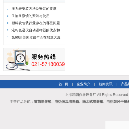
压力表安装方法及安装的要求
生物显微镜的安装与使用
塑料软包装行业存在的哪些问题
液相色谱仪自动进样器的优点和
维护
第60届美国质谱年会在加拿大温
哥华会展中心举行
首 页
|
企业简介
|
新闻资讯
|
产品
上海凯朗仪器设备厂 All Rights Reserv
主营产品导航：
霉菌培养箱、电热恒温培养箱、隔水式培养箱、电热鼓风干燥箱