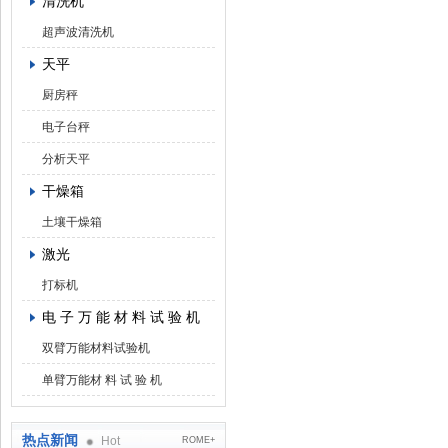
清洗机
超声波清洗机
天平
厨房秤
电子台秤
分析天平
干燥箱
土壤干燥箱
激光
打标机
电 子 万 能 材 料 试 验 机
双臂万能材料试验机
单臂万能材 料 试 验 机
热点新闻
Hot
ROME+