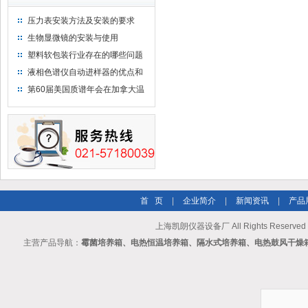
压力表安装方法及安装的要求
生物显微镜的安装与使用
塑料软包装行业存在的哪些问题
液相色谱仪自动进样器的优点和
维护
第60届美国质谱年会在加拿大温
哥华会展中心举行
首 页
|
企业简介
|
新闻资讯
|
产品
上海凯朗仪器设备厂 All Rights Reserv
主营产品导航：
霉菌培养箱、电热恒温培养箱、隔水式培养箱、电热鼓风干燥箱