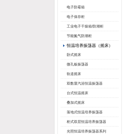
电子防霉箱
电子保存柜
工业电子干燥箱/防潮柜
节能氮气防潮柜
恒温培养振荡器（摇床）
卧式摇床
微孔板振荡器
轨道摇床
双数显汽浴恒温振荡器
台式恒温摇床
叠加式摇床
落地式恒温培养振荡器
柜式双层恒温培养振荡器
光照恒温培养振荡器系列