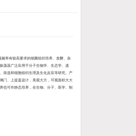
荡频率有较高要求的细菌组织培养、发酵、杂
振荡器广泛应用于分子生物学、生态学、遗
、筛选和细胞组织生理及生化反应等研究。产
璃门、上提盖设计，美观大方，可视面积大大
养也可作静态培养，在生物、分子、医学、制