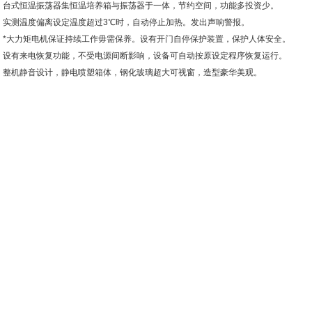
、台式恒温振荡器集恒温培养箱与振荡器于一体，节约空间，功能多投资少。
、实测温度偏离设定温度超过3℃时，自动停止加热。发出声响警报。
、*大力矩电机保证持续工作毋需保养。设有开门自停保护装置，保护人体安全。
、设有来电恢复功能，不受电源间断影响，设备可自动按原设定程序恢复运行。
、整机静音设计，静电喷塑箱体，钢化玻璃超大可视窗，造型豪华美观。