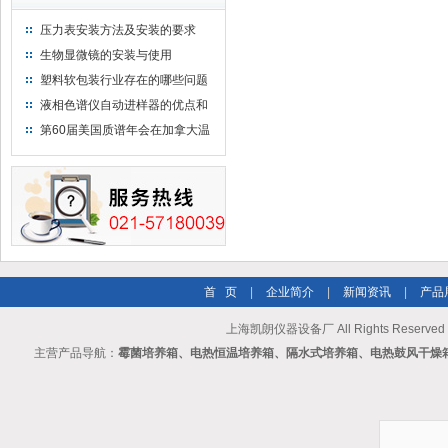
压力表安装方法及安装的要求
生物显微镜的安装与使用
塑料软包装行业存在的哪些问题
液相色谱仪自动进样器的优点和
维护
第60届美国质谱年会在加拿大温
哥华会展中心举行
首 页
|
企业简介
|
新闻资讯
|
产品
上海凯朗仪器设备厂 All Rights Reserv
主营产品导航：
霉菌培养箱、电热恒温培养箱、隔水式培养箱、电热鼓风干燥箱