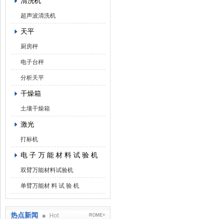
清洗机
超声波清洗机
天平
厨房秤
电子台秤
分析天平
干燥箱
土壤干燥箱
激光
打标机
电 子 万 能 材 料 试 验 机
双臂万能材料试验机
单臂万能材 料 试 验 机
热点新闻
Hot
ROME+