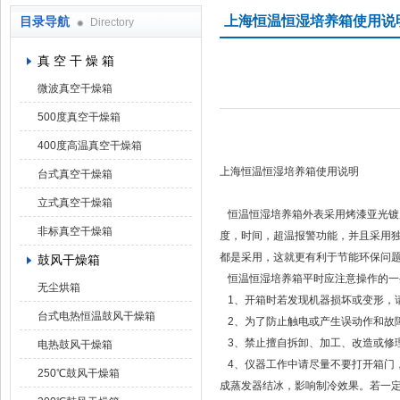
上海恒温恒湿培养箱使用说
目录导航
Directory
上海凯朗仪器设备厂
真 空 干 燥 箱
微波真空干燥箱
500度真空干燥箱
400度高温真空干燥箱
上海恒温恒湿培养箱使用说明
台式真空干燥箱
立式真空干燥箱
恒温恒湿培养箱外表采用烤漆亚光镀
非标真空干燥箱
度，时间，超温报警功能，并且采用
都是采用，这就更有利于节能环保问
鼓风干燥箱
恒温恒湿培养箱平时应注意操作的一
无尘烘箱
1、开箱时若发现机器损坏或变形，
台式电热恒温鼓风干燥箱
2、为了防止触电或产生误动作和故
3、禁止擅自拆卸、加工、改造或修
电热鼓风干燥箱
4、仪器工作中请尽量不要打开箱门
250℃鼓风干燥箱
成蒸发器结冰，影响制冷效果。若一