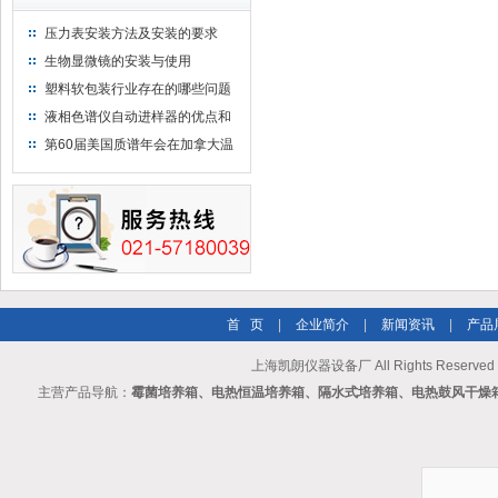
压力表安装方法及安装的要求
生物显微镜的安装与使用
塑料软包装行业存在的哪些问题
液相色谱仪自动进样器的优点和
维护
第60届美国质谱年会在加拿大温
哥华会展中心举行
首 页
|
企业简介
|
新闻资讯
|
产品
上海凯朗仪器设备厂 All Rights Reserv
主营产品导航：
霉菌培养箱、电热恒温培养箱、隔水式培养箱、电热鼓风干燥箱