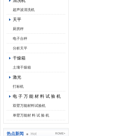
清洗机
超声波清洗机
天平
厨房秤
电子台秤
分析天平
干燥箱
土壤干燥箱
激光
打标机
电 子 万 能 材 料 试 验 机
双臂万能材料试验机
单臂万能材 料 试 验 机
热点新闻
Hot
ROME+