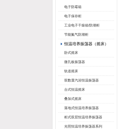
电子防霉箱
电子保存柜
工业电子干燥箱/防潮柜
节能氮气防潮柜
恒温培养振荡器（摇床）
卧式摇床
微孔板振荡器
轨道摇床
双数显汽浴恒温振荡器
台式恒温摇床
叠加式摇床
落地式恒温培养振荡器
柜式双层恒温培养振荡器
光照恒温培养振荡器系列