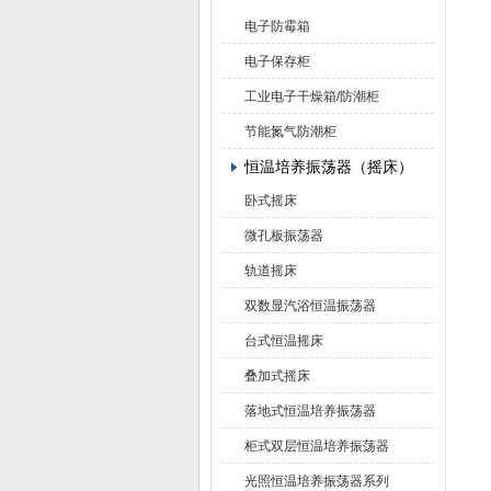
电子防霉箱
电子保存柜
工业电子干燥箱/防潮柜
节能氮气防潮柜
恒温培养振荡器（摇床）
卧式摇床
微孔板振荡器
轨道摇床
双数显汽浴恒温振荡器
台式恒温摇床
叠加式摇床
落地式恒温培养振荡器
柜式双层恒温培养振荡器
光照恒温培养振荡器系列