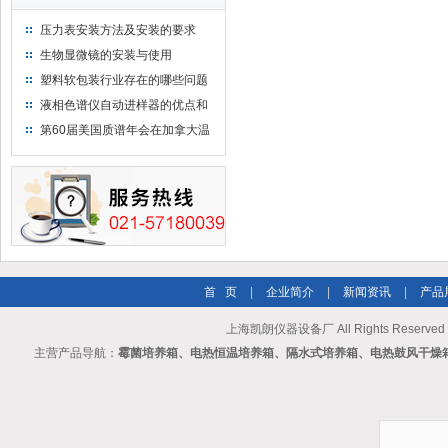
压力表安装方法及安装的要求
生物显微镜的安装与使用
塑料软包装行业存在的哪些问题
液相色谱仪自动进样器的优点和
维护
第60届美国质谱年会在加拿大温
哥华会展中心举行
首 页
|
企业简介
|
新闻资讯
|
产品
上海凯朗仪器设备厂 All Rights Reserv
主营产品导航：
霉菌培养箱、电热恒温培养箱、隔水式培养箱、电热鼓风干燥箱