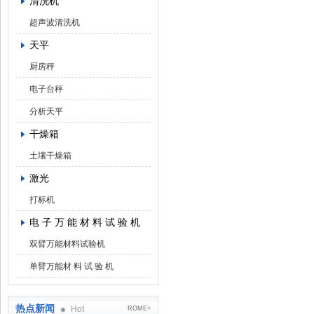
清洗机
超声波清洗机
天平
厨房秤
电子台秤
分析天平
干燥箱
土壤干燥箱
激光
打标机
电 子 万 能 材 料 试 验 机
双臂万能材料试验机
单臂万能材 料 试 验 机
热点新闻
Hot
ROME+