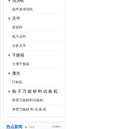
清洗机
超声波清洗机
天平
厨房秤
电子台秤
分析天平
干燥箱
土壤干燥箱
激光
打标机
电 子 万 能 材 料 试 验 机
双臂万能材料试验机
单臂万能材 料 试 验 机
热点新闻
Hot
ROME+