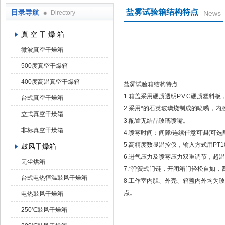
盐雾试验箱结构特点
目录导航
Directory
News
上海凯朗仪器设备厂
真 空 干 燥 箱
微波真空干燥箱
500度真空干燥箱
400度高温真空干燥箱
盐雾试验箱结构特点
1.箱盖采用硬质透明P.V.C硬质塑料
台式真空干燥箱
2.采用*的石英玻璃烧制成的喷嘴，
立式真空干燥箱
3.配置无结晶玻璃喷嘴。
非标真空干燥箱
4.喷雾时间：间隙/连续任意可调(可选
5.高精度数显温控仪，输入方式用PT
鼓风干燥箱
6.进气压力及喷雾压力双重调节，超
无尘烘箱
7.*弹簧式门链，开闭箱门轻松自如，
台式电热恒温鼓风干燥箱
8.工作室内胆、外壳、箱盖内外均为
点。
电热鼓风干燥箱
250℃鼓风干燥箱