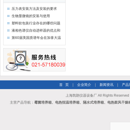
压力表安装方法及安装的要求
生物显微镜的安装与使用
塑料软包装行业存在的哪些问题
液相色谱仪自动进样器的优点和
维护
第60届美国质谱年会在加拿大温
哥华会展中心举行
首 页
|
企业简介
|
新闻资讯
|
产品
上海凯朗仪器设备厂 All Rights Reserv
主营产品导航：
霉菌培养箱、电热恒温培养箱、隔水式培养箱、电热鼓风干燥箱