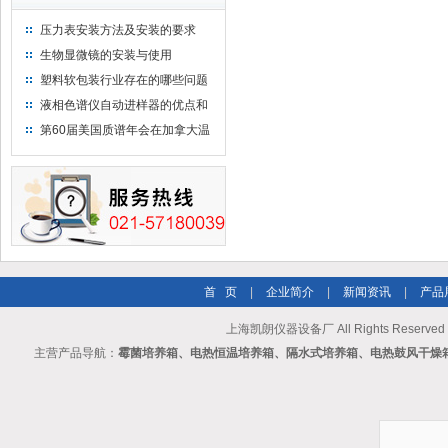
压力表安装方法及安装的要求
生物显微镜的安装与使用
塑料软包装行业存在的哪些问题
液相色谱仪自动进样器的优点和
维护
第60届美国质谱年会在加拿大温
哥华会展中心举行
首 页
|
企业简介
|
新闻资讯
|
产品
上海凯朗仪器设备厂 All Rights Reserv
主营产品导航：
霉菌培养箱、电热恒温培养箱、隔水式培养箱、电热鼓风干燥箱