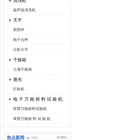
清洗机
超声波清洗机
天平
厨房秤
电子台秤
分析天平
干燥箱
土壤干燥箱
激光
打标机
电 子 万 能 材 料 试 验 机
双臂万能材料试验机
单臂万能材 料 试 验 机
热点新闻
Hot
ROME+