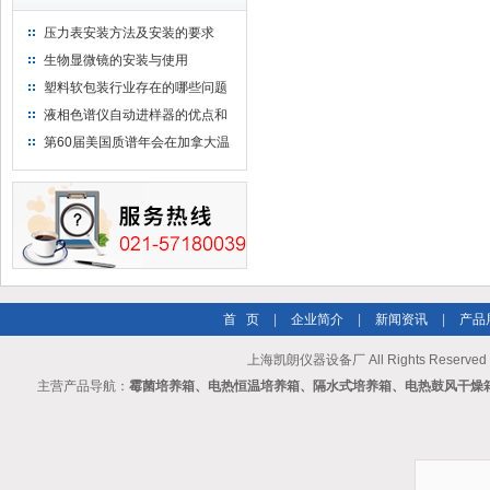
压力表安装方法及安装的要求
生物显微镜的安装与使用
塑料软包装行业存在的哪些问题
液相色谱仪自动进样器的优点和
维护
第60届美国质谱年会在加拿大温
哥华会展中心举行
首 页
|
企业简介
|
新闻资讯
|
产品
上海凯朗仪器设备厂 All Rights Reserv
主营产品导航：
霉菌培养箱、电热恒温培养箱、隔水式培养箱、电热鼓风干燥箱