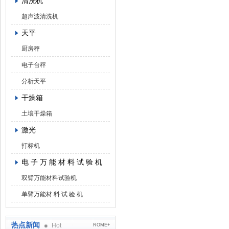
清洗机
超声波清洗机
天平
厨房秤
电子台秤
分析天平
干燥箱
土壤干燥箱
激光
打标机
电 子 万 能 材 料 试 验 机
双臂万能材料试验机
单臂万能材 料 试 验 机
热点新闻
Hot
ROME+