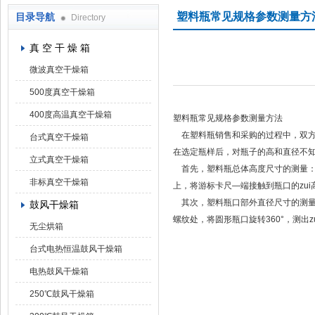
塑料瓶常见规格参数测量方
目录导航
Directory
上海凯朗仪器设备厂
真 空 干 燥 箱
微波真空干燥箱
500度真空干燥箱
400度高温真空干燥箱
塑料瓶常见规格参数测量方法
在塑料瓶销售和采购的过程中，双方
台式真空干燥箱
在选定瓶样后，对瓶子的高和直径不
立式真空干燥箱
首先，塑料瓶总体高度尺寸的测量：
非标真空干燥箱
上，将游标卡尺—端接触到瓶口的zui
其次，塑料瓶口部外直径尺寸的测量
鼓风干燥箱
螺纹处，将圆形瓶口旋转360°，测出z
无尘烘箱
台式电热恒温鼓风干燥箱
电热鼓风干燥箱
250℃鼓风干燥箱