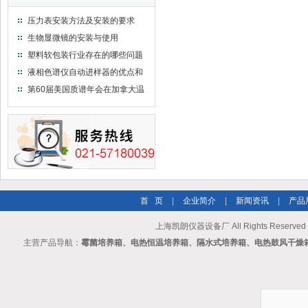
压力表安装方法及安装的要求
生物显微镜的安装与使用
塑料软包装行业存在的哪些问题
液相色谱仪自动进样器的优点和
维护
第60届美国质谱年会在加拿大温
哥华会展中心举行
首 页
|
企业简介
|
新闻资讯
|
产品
上海凯朗仪器设备厂 All Rights Reserv
主营产品导航：
霉菌培养箱、电热恒温培养箱、隔水式培养箱、电热鼓风干燥箱