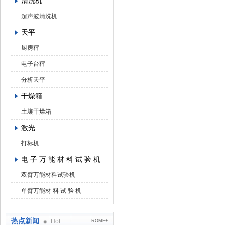
清洗机
超声波清洗机
天平
厨房秤
电子台秤
分析天平
干燥箱
土壤干燥箱
激光
打标机
电 子 万 能 材 料 试 验 机
双臂万能材料试验机
单臂万能材 料 试 验 机
热点新闻
Hot
ROME+