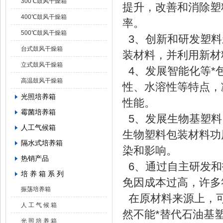
300℃鼓风干燥箱
提升，改善和消除塑
400℃鼓风干燥箱
率。
500℃鼓风干燥箱
3、创新和研发塑料
台式鼓风干燥箱
装材料，并利用新材
立式鼓风干燥箱
4、发展智能化等*
高温鼓风干燥箱
性、水溶性等特点，
光照培养箱
性能。
霉菌培养箱
5、发展生物基塑料
人工气候箱
生物塑料包装材料功
隔水式培养箱
染和影响。
热销产品
6、通过自主研发和
培 养 箱 系 列
免因成本过高，许多
振荡培养箱
在原材料来源上，可
人 工 气 候 箱
然不能*替代石油基
光 照 培 养 箱