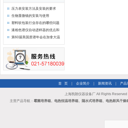
压力表安装方法及安装的要求
生物显微镜的安装与使用
塑料软包装行业存在的哪些问题
液相色谱仪自动进样器的优点和
维护
第60届美国质谱年会在加拿大温
哥华会展中心举行
首 页
|
企业简介
|
新闻资讯
|
产品
上海凯朗仪器设备厂 All Rights Reserv
主营产品导航：
霉菌培养箱、电热恒温培养箱、隔水式培养箱、电热鼓风干燥箱