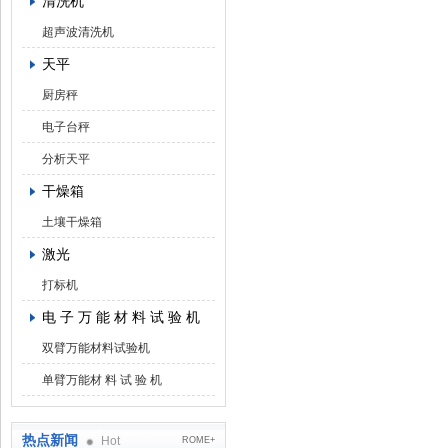
清洗机
超声波清洗机
天平
厨房秤
电子台秤
分析天平
干燥箱
土壤干燥箱
激光
打标机
电 子 万 能 材 料 试 验 机
双臂万能材料试验机
单臂万能材 料 试 验 机
热点新闻
Hot
ROME+