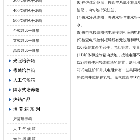
300℃鼓风干燥箱
(6)在炉体定位后，按真空系统图将
油脂，均匀地拧紧法兰。
400℃鼓风干燥箱
(7)按水冷系统图，将进水管与排水管分
500℃鼓风干燥箱
水。
台式鼓风干燥箱
(8)按电气接线图把电源接到相应的
(9)检查电气控制柜导线有无脱落和
立式鼓风干燥箱
(10)安装其余零部件，包括管道、测
高温鼓风干燥箱
(11)炉体和控制箱均接地，接地电阻
光照培养箱
(12)若有使用气体驱动的装置，则可
霉菌培养箱
箱式电阻炉和井式电阻炉有一些共同
热式的井式炉在氢气、氮气或真空状态
人工气候箱
隔水式培养箱
热销产品
培 养 箱 系 列
振荡培养箱
人 工 气 候 箱
光 照 培 养 箱