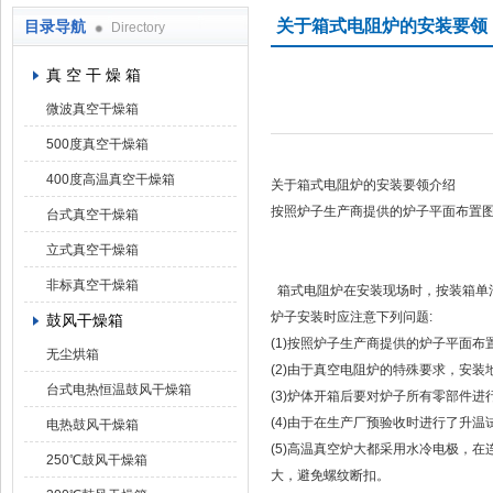
关于箱式电阻炉的安装要领
目录导航
Directory
上海凯朗仪器设备厂
真 空 干 燥 箱
微波真空干燥箱
500度真空干燥箱
400度高温真空干燥箱
关于箱式电阻炉的安装要领介绍
按照炉子生产商提供的炉子平面布置
台式真空干燥箱
立式真空干燥箱
非标真空干燥箱
箱式电阻炉在安装现场时，按装箱单
炉子安装时应注意下列问题:
鼓风干燥箱
(1)按照炉子生产商提供的炉子平面
无尘烘箱
(2)由于真空电阻炉的特殊要求，安
台式电热恒温鼓风干燥箱
(3)炉体开箱后要对炉子所有零部件
(4)由于在生产厂预验收时进行了升
电热鼓风干燥箱
(5)高温真空炉大都采用水冷电极，
250℃鼓风干燥箱
大，避免螺纹断扣。