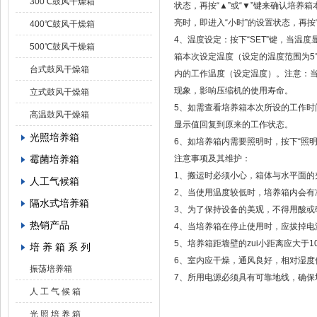
300℃鼓风干燥箱
状态，再按“▲”或“▼”键来确认培养箱
亮时，即进入“小时”的设置状态，再按“
400℃鼓风干燥箱
4、温度设定：按下“SET”键，当温
500℃鼓风干燥箱
箱本次设定温度（设定的温度范围为5℃
台式鼓风干燥箱
内的工作温度（设定温度）。注意：
现象，影响压缩机的使用寿命。
立式鼓风干燥箱
5、如需查看培养箱本次所设的工作时间
高温鼓风干燥箱
显示值回复到原来的工作状态。
光照培养箱
6、如培养箱内需要照明时，按下“照
霉菌培养箱
注意事项及其维护：
1、搬运时必须小心，箱体与水平面的夹
人工气候箱
2、当使用温度较低时，培养箱内会有
隔水式培养箱
3、为了保持设备的美观，不得用酸
热销产品
4、当培养箱在停止使用时，应拔掉电
5、培养箱距墙壁的zui小距离应大于
培 养 箱 系 列
6、室内应干燥，通风良好，相对湿度
振荡培养箱
7、所用电源必须具有可靠地线，确
人 工 气 候 箱
光 照 培 养 箱