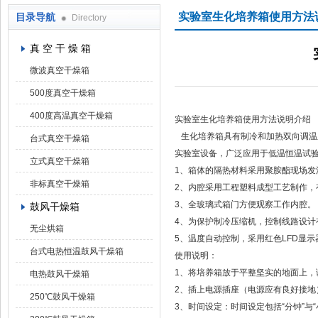
实验室生化培养箱使用方法
目录导航
Directory
上海凯朗仪器设备厂
真 空 干 燥 箱
微波真空干燥箱
500度真空干燥箱
400度高温真空干燥箱
实验室生化培养箱使用方法说明介绍
生化培养箱具有制冷和加热双向调温
台式真空干燥箱
实验室设备，广泛应用于低温恒温试
立式真空干燥箱
1、箱体的隔热材料采用聚胺酯现场发
非标真空干燥箱
2、内腔采用工程塑料成型工艺制作，
3、全玻璃式箱门方便观察工作内腔。
鼓风干燥箱
4、为保护制冷压缩机，控制线路设计
无尘烘箱
5、温度自动控制，采用红色LFD显
台式电热恒温鼓风干燥箱
使用说明：
1、将培养箱放于平整坚实的地面上，
电热鼓风干燥箱
2、插上电源插座（电源应有良好接地
250℃鼓风干燥箱
3、时间设定：时间设定包括“分钟”与“