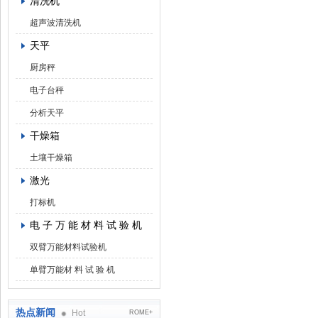
清洗机
超声波清洗机
天平
厨房秤
电子台秤
分析天平
干燥箱
土壤干燥箱
激光
打标机
电 子 万 能 材 料 试 验 机
双臂万能材料试验机
单臂万能材 料 试 验 机
热点新闻
Hot
ROME+