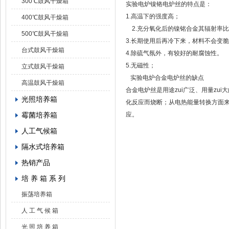
300℃鼓风干燥箱
实验电炉镍铬电炉丝的特点是：
1.高温下的强度高；
400℃鼓风干燥箱
2.充分氧化后的镍铭合金其辐射率
500℃鼓风干燥箱
3.长期使用后再冷下来，材料不会变
台式鼓风干燥箱
4.除硫气氛外，有较好的耐腐蚀性。
5.无磁性；
立式鼓风干燥箱
实验电炉合金电炉丝的缺点
高温鼓风干燥箱
合金电炉丝是用途zui广泛、用量z
光照培养箱
化反应而烧断；从电热能量转换方面
霉菌培养箱
应。
人工气候箱
隔水式培养箱
热销产品
培 养 箱 系 列
振荡培养箱
人 工 气 候 箱
光 照 培 养 箱