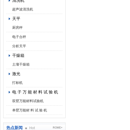
清洗机
超声波清洗机
天平
厨房秤
电子台秤
分析天平
干燥箱
土壤干燥箱
激光
打标机
电 子 万 能 材 料 试 验 机
双臂万能材料试验机
单臂万能材 料 试 验 机
热点新闻
Hot
ROME+