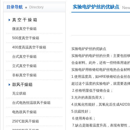
实验电炉炉丝的优缺点
目录导航
Directory
New
上海凯朗仪器设备厂
真 空 干 燥 箱
微波真空干燥箱
500度真空干燥箱
400度高温真空干燥箱
实验电炉炉丝的优缺点
实验电炉的电炉丝的分类：主要包括
台式真空干燥箱
合金材料。此外，还有一些特殊用途
立式真空干燥箱
实验电炉用铁铬铝电炉丝电热合金材
非标真空干燥箱
1.使用温度高，如HRE铁铬铝合金丝在
超过这个温度的实验电炉，就需要选
鼓风干燥箱
2.价格明显低于镍铬合金；
无尘烘箱
3.允许的表面负荷大；
台式电热恒温鼓风干燥箱
4.抗氧化性能好，其氧化后生成AI2
5.抗硫性好；
电热鼓风干燥箱
6.使用寿命长；
250℃鼓风干燥箱
7.缺点是随着温度升高，表现有塑性