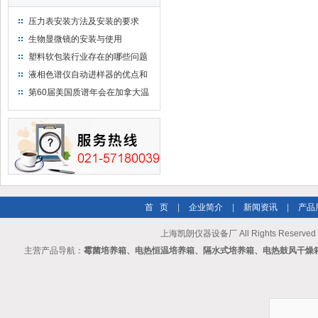
压力表安装方法及安装的要求
生物显微镜的安装与使用
塑料软包装行业存在的哪些问题
液相色谱仪自动进样器的优点和
维护
第60届美国质谱年会在加拿大温
哥华会展中心举行
首 页
|
企业简介
|
新闻资讯
|
产品
上海凯朗仪器设备厂 All Rights Reserv
主营产品导航：
霉菌培养箱、电热恒温培养箱、隔水式培养箱、电热鼓风干燥箱