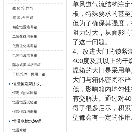
单风道气流结构注定
生 化 培 养 箱
板，特殊要求的甚至
霉 菌 培 养 箱
但为了确保其强度，
精密恒温培养箱
阻力过大，从面影响
二氧化碳培养箱
了这一问题。
低温生化培养箱
4、改进大门的锁紧
电热恒温培养箱
400度及其以上的
隔水式恒温培养箱
燥箱的大门是采用单
干燥/培养（两用）箱
大门与箱体密闭不严
恒温恒湿箱系列
低，影响箱内均匀性
恒定湿热试验箱
有交解决。通过对4
恒温恒湿试验箱
得了很多启示，积累
恒温恒湿培养箱
型都会有一定的作用
恒温水槽水浴锅
恒温水槽