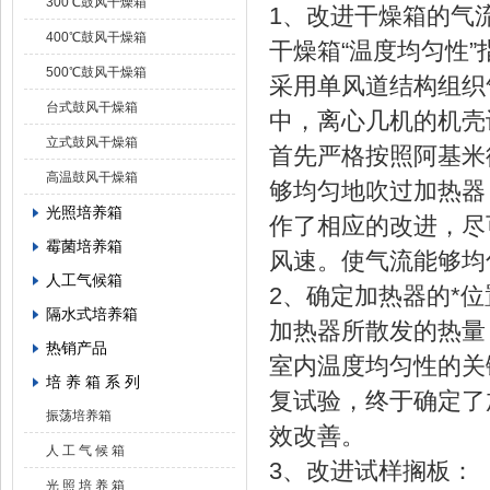
300℃鼓风干燥箱
1、改进干燥箱的气
400℃鼓风干燥箱
干燥箱“温度均匀性
500℃鼓风干燥箱
采用单风道结构组织
台式鼓风干燥箱
中，离心几机的机壳
立式鼓风干燥箱
首先严格按照阿基米
高温鼓风干燥箱
够均匀地吹过加热器
光照培养箱
作了相应的改进，尽
霉菌培养箱
风速。使气流能够均
人工气候箱
2、确定加热器的*位
隔水式培养箱
加热器所散发的热量
热销产品
室内温度均匀性的关
培 养 箱 系 列
复试验，终于确定了
振荡培养箱
效改善。
人 工 气 候 箱
3、改进试样搁板：
光 照 培 养 箱