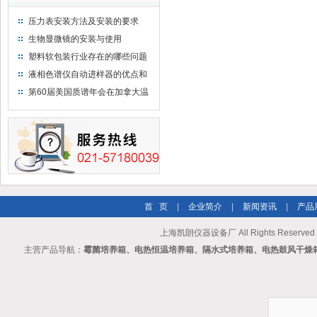
压力表安装方法及安装的要求
生物显微镜的安装与使用
塑料软包装行业存在的哪些问题
液相色谱仪自动进样器的优点和
维护
第60届美国质谱年会在加拿大温
哥华会展中心举行
首 页
|
企业简介
|
新闻资讯
|
产品
上海凯朗仪器设备厂 All Rights Reserv
主营产品导航：
霉菌培养箱、电热恒温培养箱、隔水式培养箱、电热鼓风干燥箱