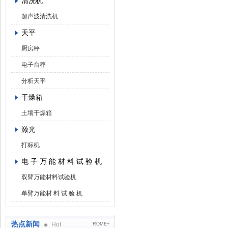
清洗机
超声波清洗机
天平
厨房秤
电子台秤
分析天平
干燥箱
土壤干燥箱
激光
打标机
电 子 万 能 材 料 试 验 机
双臂万能材料试验机
单臂万能材 料 试 验 机
热点新闻
Hot
ROME+