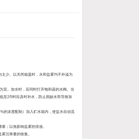
勿太少。以关闭箱盖时，水和盐雾均不外溢为
置为宜。加水时，应同时打开饱和器的水阀。当
至2/5时应及时补水，防止因缺水而导致加
5%的浓度配制）加入贮水箱内，使盐水自动流
堵塞；以免影响盐雾的排放。
盐雾沉将量的收集。