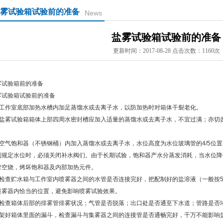
雾试验箱试验前的准备
News
盐雾试验箱试验前的准备
更新时间：2017-08-28 点击次数：1160次
雾试验箱前的准备
雾试验箱试验前的准备
、工作室底部加热水槽内加足蒸馏水或去离子水，以防加热时对箱体干裂老化。
、盐雾试验箱箱体上部四周水密封槽应加入适量的蒸馏水或去离子水，不宜过满；亦切
。
、空气饱和器（不锈钢桶）内加入蒸馏水或去离子水，水位高度为水位玻璃管的4/5位
到规定水位时，必须关闭补水阀们。由于长期试验，饱和器产水分蒸发消耗，当水位降低
管空烧，烤坏饱和器及内部加热元件。
、检查贮水箱与工作室内喷雾器之间的水管是否连接完好，把配制好的盐溶液（一般按
喷雾器内恰当的位置，避免影响喷雾试验效果。
、检查箱体后部的排雾管排雾状况；气管是否脱落；出口处是否通至下水道；管路是否
、架好箱体里面的漏斗，检查漏斗与集雾器之间的连接管是否通畅完好，千万不能影响