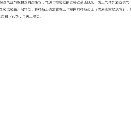
、检查气源与饱和器的连接管；气源与喷雾器的连接管是否脱落，防止气体外溢或供气
、盐雾试验箱开启箱盖，将样品正确放置在工作室内的样品架上（离周围室壁10%）
表面积＞98%，再关上箱盖。