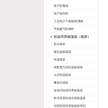
电子防霉箱
电子保存柜
工业电子干燥箱/防潮柜
节能氮气防潮柜
恒温培养振荡器（摇床）
卧式摇床
微孔板振荡器
轨道摇床
双数显汽浴恒温振荡器
台式恒温摇床
叠加式摇床
落地式恒温培养振荡器
柜式双层恒温培养振荡器
光照恒温培养振荡器系列