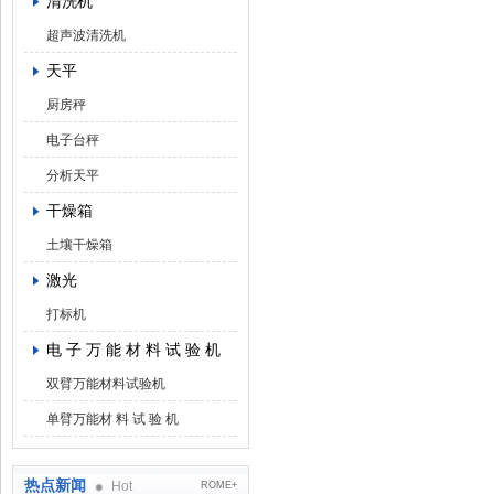
清洗机
超声波清洗机
天平
厨房秤
电子台秤
分析天平
干燥箱
土壤干燥箱
激光
打标机
电 子 万 能 材 料 试 验 机
双臂万能材料试验机
单臂万能材 料 试 验 机
热点新闻
Hot
ROME+