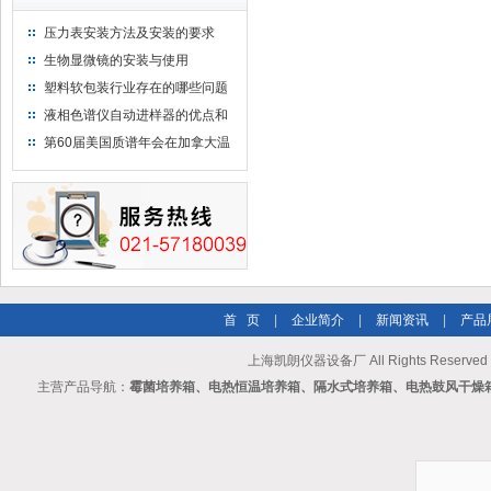
压力表安装方法及安装的要求
生物显微镜的安装与使用
塑料软包装行业存在的哪些问题
液相色谱仪自动进样器的优点和
维护
第60届美国质谱年会在加拿大温
哥华会展中心举行
首 页
|
企业简介
|
新闻资讯
|
产品
上海凯朗仪器设备厂 All Rights Reserv
主营产品导航：
霉菌培养箱、电热恒温培养箱、隔水式培养箱、电热鼓风干燥箱