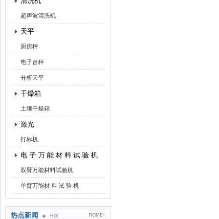
清洗机
超声波清洗机
天平
厨房秤
电子台秤
分析天平
干燥箱
土壤干燥箱
激光
打标机
电 子 万 能 材 料 试 验 机
双臂万能材料试验机
单臂万能材 料 试 验 机
热点新闻
Hot
ROME+