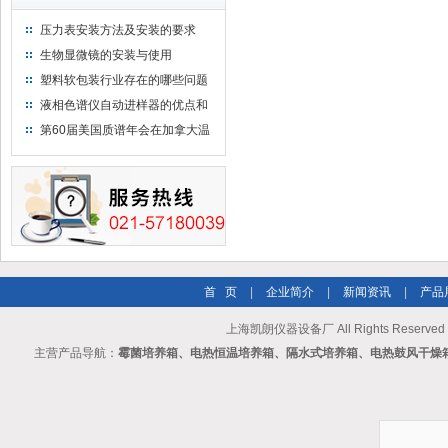
压力表安装方法及安装的要求
生物显微镜的安装与使用
塑料软包装行业存在的哪些问题
液相色谱仪自动进样器的优点和
维护
第60届美国质谱年会在加拿大温
哥华会展中心举行
首 页
|
企业简介
|
新闻资讯
|
产品
上海凯朗仪器设备厂 All Rights Reserv
主营产品导航：
霉菌培养箱、电热恒温培养箱、隔水式培养箱、电热鼓风干燥箱