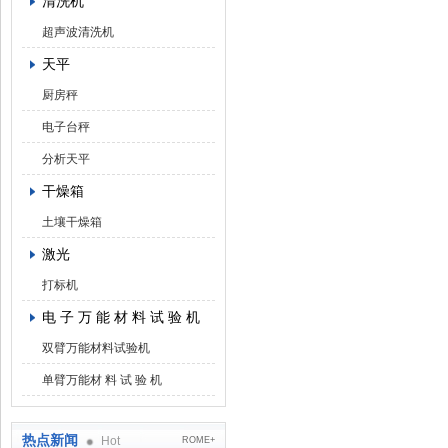
清洗机
超声波清洗机
天平
厨房秤
电子台秤
分析天平
干燥箱
土壤干燥箱
激光
打标机
电 子 万 能 材 料 试 验 机
双臂万能材料试验机
单臂万能材 料 试 验 机
热点新闻
Hot
ROME+