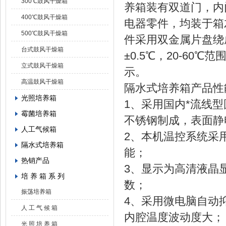
300℃鼓风干燥箱
养箱装有双道门，内
400℃鼓风干燥箱
电器零件，均装于箱
500℃鼓风干燥箱
件采用双金属片盘绕
台式鼓风干燥箱
±0.5℃，20-6
立式鼓风干燥箱
示。
高温鼓风干燥箱
隔水式培养箱产品性
光照培养箱
1、采用国内*流线
霉菌培养箱
不锈钢制成，表面
人工气候箱
2、本机温控系统采
隔水式培养箱
能；
热销产品
3、显示为高清液晶
培 养 箱 系 列
数；
振荡培养箱
4、采用微电脑自动
人 工 气 候 箱
内腔温度波动度大
光 照 培 养 箱