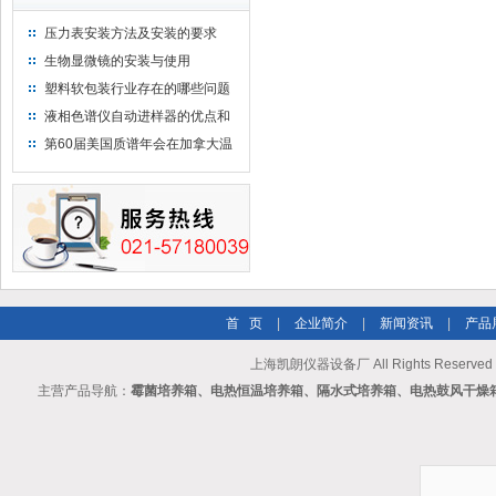
压力表安装方法及安装的要求
生物显微镜的安装与使用
塑料软包装行业存在的哪些问题
液相色谱仪自动进样器的优点和
维护
第60届美国质谱年会在加拿大温
哥华会展中心举行
首 页
|
企业简介
|
新闻资讯
|
产品
上海凯朗仪器设备厂 All Rights Reserv
主营产品导航：
霉菌培养箱、电热恒温培养箱、隔水式培养箱、电热鼓风干燥箱