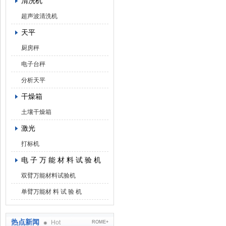
清洗机
超声波清洗机
天平
厨房秤
电子台秤
分析天平
干燥箱
土壤干燥箱
激光
打标机
电 子 万 能 材 料 试 验 机
双臂万能材料试验机
单臂万能材 料 试 验 机
热点新闻
Hot
ROME+