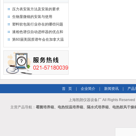
压力表安装方法及安装的要求
生物显微镜的安装与使用
塑料软包装行业存在的哪些问题
液相色谱仪自动进样器的优点和
维护
第60届美国质谱年会在加拿大温
哥华会展中心举行
首 页
|
企业简介
|
新闻资讯
|
产品
上海凯朗仪器设备厂 All Rights Reserv
主营产品导航：
霉菌培养箱、电热恒温培养箱、隔水式培养箱、电热鼓风干燥箱